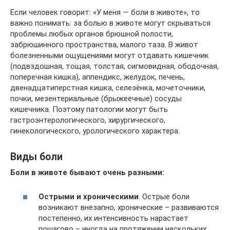
Если человек говорит: «У меня — боли в животе», то
важно понимать: за болью в животе могут скрываться
проблемы любых органов брюшной полости,
забрюшинного пространства, малого таза. В живот
болезненными ощущениями могут отдавать кишечник
(подвздошная, тощая, толстая, сигмовидная, ободочная,
поперечная кишка), аппендикс, желудок, печень,
двенадцатиперстная кишка, селезёнка, мочеточники,
почки, мезентериальные (брыжеечные) сосуды
кишечника. Поэтому патологии могут быть
гастроэнтерологического, хирургического,
гинекологического, урологического характера.
Виды боли
Боли в животе бывают очень разными:
Острыми и хроническими
. Острые боли
возникают внезапно, хронические – развиваются
постепенно, их интенсивность нарастает
пошагово – иногда на протяжении нескольких