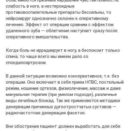
боль, имеются признаки нарушения чувствительности,
слабость в ноге, а нестероидные
противовоспалительные препараты бессильны, то
нейрохирург однозначно склонен к оперативному
лечению. Эффект от операции сравним с эффектом
удаленного зуба — облегчение наступает сразу после
оперативного вмешательства.
Когда боль не иррадиирует в ногу, а беспокоит только
спина, то чаще всего мы имеем дело со
спондилоартрозом.
В данной ситуации возможно консервативное, т.е. без
операции. Оно включает в себя прием НПВС, постельный
режим, ношение ортезов, физиолечение, массаж и даже
мануальная терапия (при умелом подходе), различные
виды лечебных блокад. Так же применяются методики
денервации причинных дугоотростчатых суставов —
радиочастотная денервация фасеток.
Вне обострения пациент должен выработать для себя