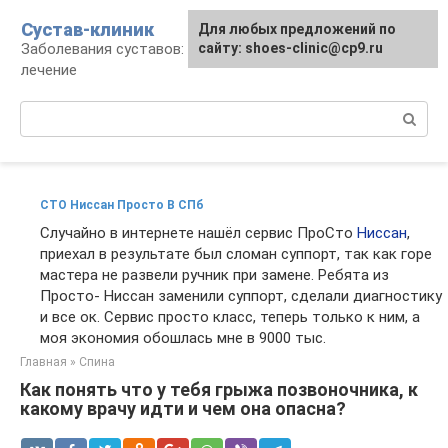
Перейти
Сустав-клиник
Для любых предложений по
к
Заболевания суставов: профилактика и
сайту: shoes-clinic@cp9.ru
контенту
лечение
Поиск:
СТО Ниссан Просто В СПб
Случайно в интернете нашёл сервис ПроСто
Ниссан
,
приехал в результате был сломан суппорт, так как горе
мастера не развели ручник при замене. Ребята из
Просто- Ниссан заменили суппорт, сделали диагностику
и все ок. Сервис просто класс, теперь только к ним, а
моя экономия обошлась мне в 9000 тыс.
Главная
»
Спина
Как понять что у тебя грыжа позвоночника, к
какому врачу идти и чем она опасна?