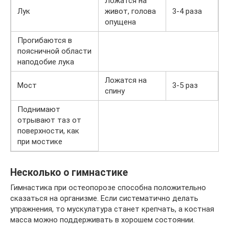
Ложатся на
Лук
живот, голова
3-4 раза
опущена
Прогибаются в
поясничной области
наподобие лука
Ложатся на
Мост
3-5 раз
спину
Поднимают
отрывают таз от
поверхности, как
при мостике
Несколько о гимнастике
Гимнастика при остеопорозе способна положительно
сказаться на организме. Если систематично делать
упражнения, то мускулатура станет крепчать, а костная
масса можно поддерживать в хорошем состоянии.