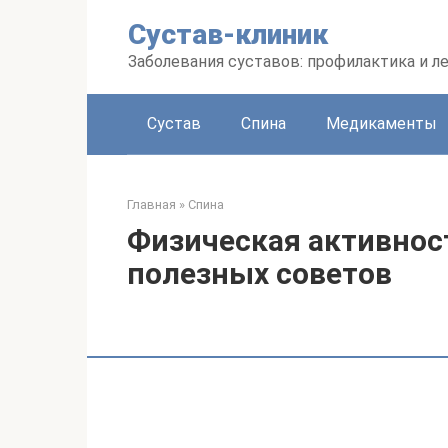
Перейти
Сустав-клиник
к
контенту
Заболевания суставов: профилактика и л
Сустав
Спина
Медикаменты
Главная
»
Спина
Физическая активност
полезных советов