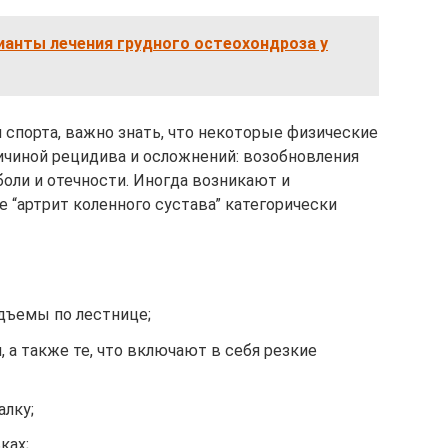
ианты лечения грудного остеохондроза у
 спорта, важно знать, что некоторые физические
ричиной рецидива и осложнений: возобновления
боли и отечности. Иногда возникают и
 “артрит коленного сустава” категорически
дъемы по лестнице;
 а также те, что включают в себя резкие
алку;
ках;