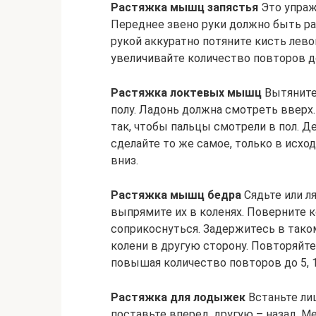
Растяжка мышц запястья
Это упраж
Переднее звено руки должно быть рас
рукой аккуратно потяните кисть лево
увеличивайте количество повторов д
Растяжка локтевых мышц
Вытяните 
полу. Ладонь должна смотреть вверх.
так, чтобы пальцы смотрели в пол. Д
сделайте то же самое, только в исх
вниз.
Растяжка мышц бедра
Сядьте или ля
выпрямите их в коленях. Поверните к
соприкоснуться. Задержитесь в тако
колени в другую сторону. Повторяйт
повышая количество повторов до 5, 10
Растяжка для лодыжек
Встаньте лиц
поставьте вперед, другую – назад. М