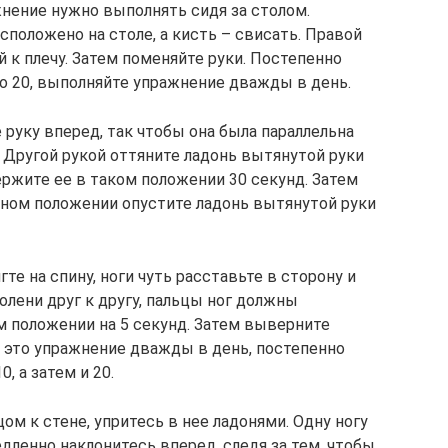
нение нужно выполнять сидя за столом.
положено на столе, а кисть – свисать. Правой
й к плечу. Затем поменяйте руки. Постепенно
о 20, выполняйте упражнение дважды в день.
руку вперед, так чтобы она была параллельна
 Другой рукой оттяните ладонь вытянутой руки
ержите ее в таком положении 30 секунд. Затем
одном положении опустите ладонь вытянутой руки
гте на спину, ноги чуть расставьте в сторону и
олени друг к другу, пальцы ног должны
м положении на 5 секунд. Затем выверните
е это упражнение дважды в день, постепенно
, а затем и 20.
ом к стене, упритесь в нее ладонями. Одну ногу
едленно наклонитесь вперед, следя за тем, чтобы