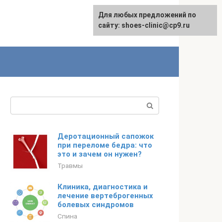
Для любых предложений по
сайту: shoes-clinic@cp9.ru
Поиск:
Деротационный сапожок
при переломе бедра: что
это и зачем он нужен?
Травмы
Клиника, диагностика и
лечение вертеброгенных
болевых синдромов
Спина