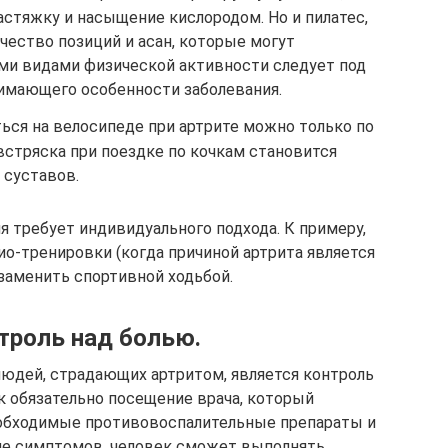
стяжку и насыщение кислородом. Но и пилатес,
чество позиций и асан, которые могут
ми видами физической активности следует под
имающего особенности заболевания.
ься на велосипеде при артрите можно только по
встряска при поездке по кочкам становится
 суставов.
я требует индивидуального подхода. К примеру,
о-тренировки (когда причиной артрита является
 заменить спортивной ходьбой.
троль над болью.
юдей, страдающих артритом, является контроль
к обязательно посещение врача, который
еобходимые противовоспалительные препараты и
ие симптомов, человек сможет выполнять