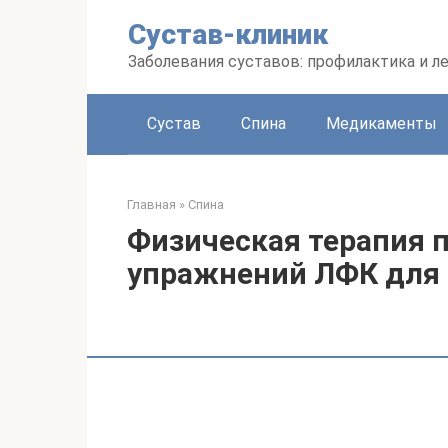
Перейти
Сустав-клиник
к
контенту
Заболевания суставов: профилактика и л
Сустав
Спина
Медикаменты
Главная
»
Спина
Физическая терапия 
упражнений ЛФК для 