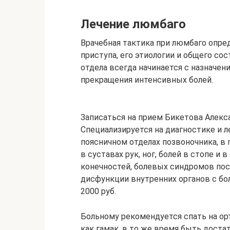
Лечение люмбаго
Врачебная тактика при люмбаго опре
приступа, его этиологии и общего со
отдела всегда начинается с назначен
прекращения интенсивных болей.
Записаться на прием Бикетова Алекс
Специализируется на диагностике и 
поясничном отделах позвоночника, в г
в суставах рук, ног, болей в стопе и 
конечностей, болевых синдромов пос
дисфункции внутренних органов с бо
2000 руб.
Больному рекомендуется спать на ор
как гамак, в то же время быть дост