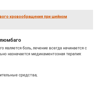
вого кровообращения при шейном
 люмбаго
 является боль, лечение всегда начинается с
ьно назначается медикаментозная терапия:
ительные средства;