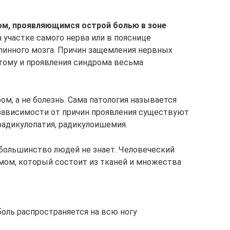
ом, проявляющимся острой болью в зоне
На участке самого нерва или в пояснице
пинного мозга. Причин защемления нервных
этому и проявления синдрома весьма
м, а не болезнь. Сама патология называется
зависимости от причин проявления существуют
радикулопатия, радикулоишемия.
 большинство людей не знает. Человеческий
мом, который состоит из тканей и множества
оль распространяется на всю ногу