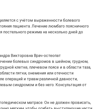
деляется с учётом выраженности болевого
стояния пациента. Лечение люмбаго поясничного
ия постельного режима на несколько дней до
андра Викторовна Врач-остеопат
лечении болевых синдромов в шейном, грудном,
рудной клетке, плечевом поясе и в области таза,
в области пятки, онемения или отечности
ле операций и травм различной давности,
левым синдромом и без него. Консультация от
топедическом матрасе. Он не должен провисать,
аточно мягким, чтобы огибать выступающие части