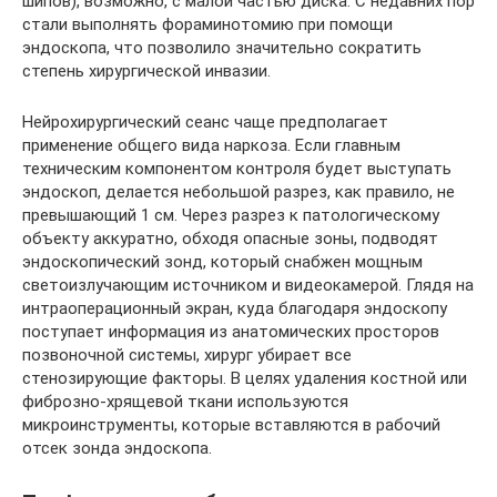
шипов), возможно, с малой частью диска. С недавних пор
стали выполнять фораминотомию при помощи
эндоскопа, что позволило значительно сократить
степень хирургической инвазии.
Нейрохирургический сеанс чаще предполагает
применение общего вида наркоза. Если главным
техническим компонентом контроля будет выступать
эндоскоп, делается небольшой разрез, как правило, не
превышающий 1 см. Через разрез к патологическому
объекту аккуратно, обходя опасные зоны, подводят
эндоскопический зонд, который снабжен мощным
светоизлучающим источником и видеокамерой. Глядя на
интраоперационный экран, куда благодаря эндоскопу
поступает информация из анатомических просторов
позвоночной системы, хирург убирает все
стенозирующие факторы. В целях удаления костной или
фиброзно-хрящевой ткани используются
микроинструменты, которые вставляются в рабочий
отсек зонда эндоскопа.