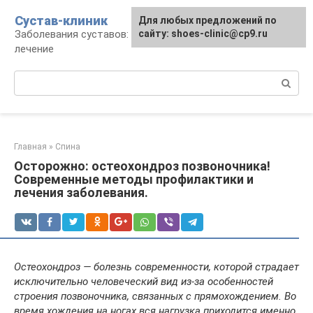
Перейти
Сустав-клиник
Для любых предложений по
к
Заболевания суставов: профилактика и
сайту: shoes-clinic@cp9.ru
контенту
лечение
Поиск:
Главная
»
Спина
Осторожно: остеохондроз позвоночника!
Современные методы профилактики и
лечения заболевания.
Остеохондроз — болезнь современности, которой страдает
исключительно человеческий вид из-за особенностей
строения позвоночника, связанных с прямохождением. Во
время хождения на ногах вся нагрузка приходится именно