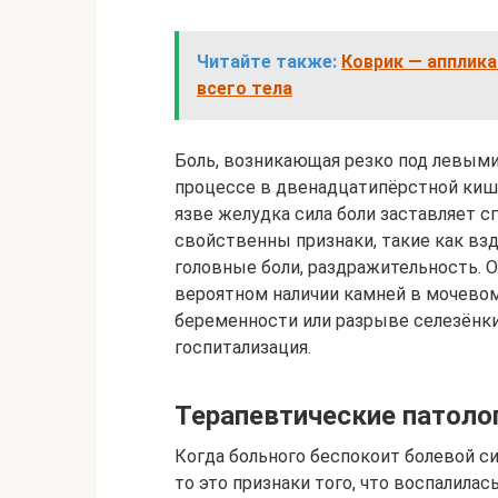
Читайте также:
Коврик — апплик
всего тела
Боль, возникающая резко под левыми
процессе в двенадцатипёрстной кишк
язве желудка сила боли заставляет с
свойственны признаки, такие как взду
головные боли, раздражительность. 
вероятном наличии камней в мочевом
беременности или разрыве селезёнки.
госпитализация.
Терапевтические патоло
Когда больного беспокоит болевой си
то это признаки того, что воспалила