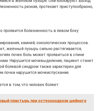
мися в желчном пузыре. Они блокируют выход
лезненность резкая, протекает приступообразно,
то проявится болезненность в левом боку
мирования, камней, онкологических процессов.
ает, желчный пузырь сильно растягивается,
огиях почек боль может проявиться в спине
анам. Нарушится мочевыделение, пациент станет
кой болевой синдром также характерен для
ии почки нарушится мочеиспускание.
ся в том, что человек болеет:
цовый пластырь при остеохондрозе шейного