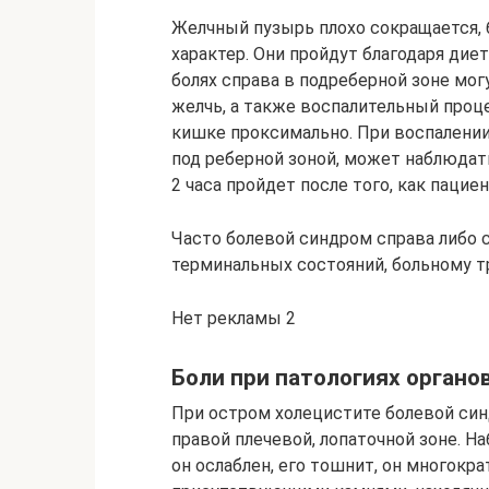
Желчный пузырь плохо сокращается,
характер. Они пройдут благодаря ди
болях справа в подреберной зоне мо
желчь, а также воспалительный проц
кишке проксимально. При воспалении
под реберной зоной, может наблюдать
2 часа пройдет после того, как пацие
Часто болевой синдром справа либо 
терминальных состояний, больному т
Нет рекламы 2
Боли при патологиях органо
При остром холецистите болевой син
правой плечевой, лопаточной зоне. Н
он ослаблен, его тошнит, он многокра