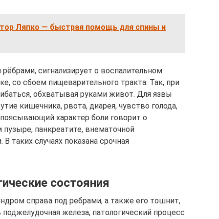
атор Ляпко — быстрая помощь для спины и
 рёбрами, сигнализирует о воспалительном
е, со сбоем пищеварительного тракта. Так, при
гибаться, обхватывая руками живот. Для язвы
тие кишечника, рвота, диарея, чувство голода,
Опоясывающий характер боли говорит о
 пузыре, панкреатите, внематочной
 В таких случаях показана срочная
гические состояния
ндром справа под ребрами, а также его тошнит,
сь поджелудочная железа, патологический процесс