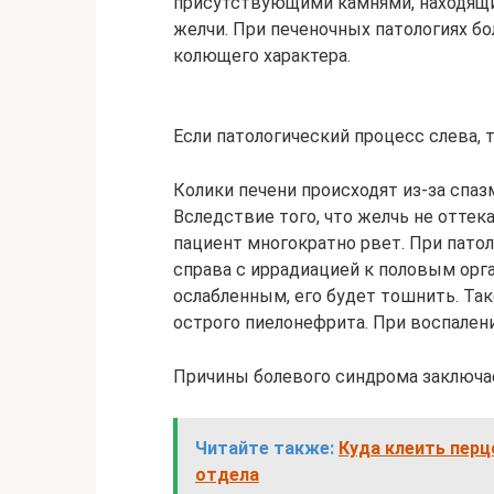
присутствующими камнями, находящи
желчи. При печеночных патологиях бо
колющего характера.
Если патологический процесс слева, 
Колики печени происходят из-за спаз
Вследствие того, что желчь не оттек
пациент многократно рвет. При патол
справа с иррадиацией к половым орг
ослабленным, его будет тошнить. Та
острого пиелонефрита. При воспален
Причины болевого синдрома заключает
Читайте также:
Куда клеить пер
отдела