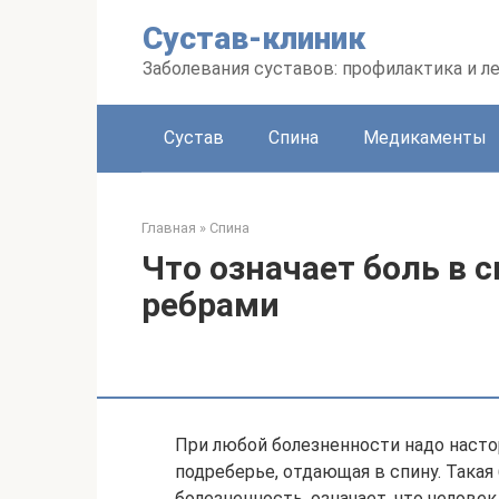
Перейти
Сустав-клиник
к
контенту
Заболевания суставов: профилактика и л
Сустав
Спина
Медикаменты
Главная
»
Спина
Что означает боль в с
ребрами
При любой болезненности надо насто
подреберье, отдающая в спину. Такая 
болезненность, означает, что челове