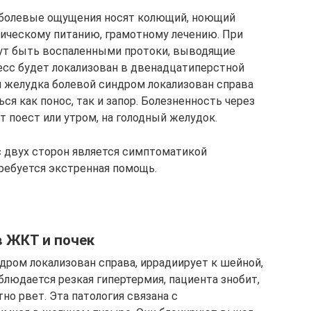
 болевые ощущения носят колющий, ноющий
етическому питанию, грамотному лечению. При
гут быть воспаленными протоки, выводящие
есс будет локализован в двенадцатиперстной
 желудка болевой синдром локализован справа
ся как понос, так и запор. Болезненность через
нт поест или утром, на голодный желудок.
с двух сторон является симптоматикой
ребуется экстренная помощь.
в ЖКТ и почек
дром локализован справа, иррадиирует к шейной,
аблюдается резкая гипертермия, пациента знобит,
тно рвет. Эта патология связана с