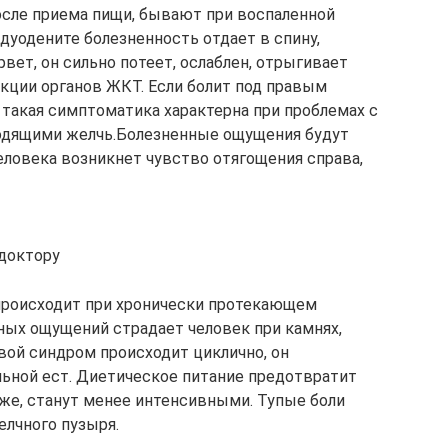
осле приема пищи, бывают при воспаленной
дуодените болезненность отдает в спину,
рвет, он сильно потеет, ослаблен, отрыгивает
кции органов ЖКТ. Если болит под правым
о такая симптоматика характерна при проблемах с
одящими желчь.Болезненные ощущения будут
человека возникнет чувство отягощения справа,
 доктору
 происходит при хронически протекающем
тных ощущений страдает человек при камнях,
вой синдром происходит циклично, он
льной ест. Диетическое питание предотвратит
еже, станут менее интенсивными. Тупые боли
елчного пузыря.