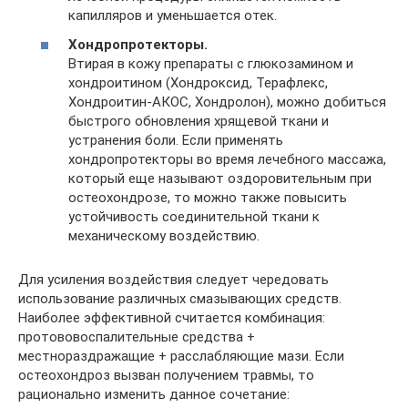
капилляров и уменьшается отек.
Хондропротекторы.
Втирая в кожу препараты с глюкозамином и
хондроитином (Хондроксид, Терафлекс,
Хондроитин-АКОС, Хондролон), можно добиться
быстрого обновления хрящевой ткани и
устранения боли. Если применять
хондропротекторы во время лечебного массажа,
который еще называют оздоровительным при
остеохондрозе, то можно также повысить
устойчивость соединительной ткани к
механическому воздействию.
Для усиления воздействия следует чередовать
использование различных смазывающих средств.
Наиболее эффективной считается комбинация:
протововоспалительные средства +
местнораздражащие + расслабляющие мази. Если
остеохондроз вызван получением травмы, то
рационально изменить данное сочетание: