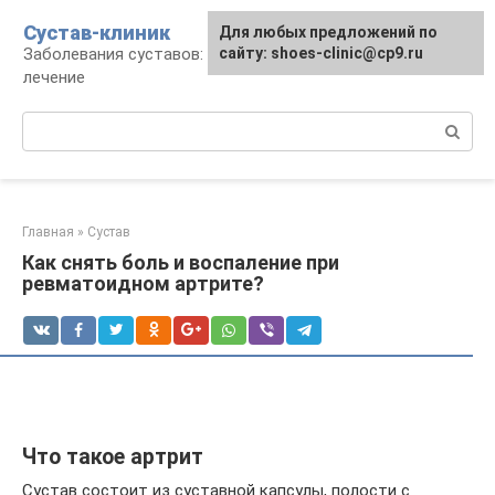
Перейти
Сустав-клиник
Для любых предложений по
к
Заболевания суставов: профилактика и
сайту: shoes-clinic@cp9.ru
контенту
лечение
Поиск:
Главная
»
Сустав
Как снять боль и воспаление при
ревматоидном артрите?
Что такое артрит
Сустав состоит из суставной капсулы, полости с