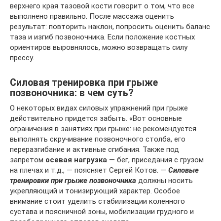
верхнего края тазовой кости говорит о том, что все
выполнено правильно. После массажа оценить
результат: повторить наклон, попросить оценить баланс
таза и изгиб позвоночника. Если положение костных
ориентиров выровнялось, можно возвращать силу
прессу.
Силовая тренировка при грыже
позвоночника: в чем суть?
О некоторых видах силовых упражнений при грыже
действительно придется забыть. «Вот основные
ограничения в занятиях при грыже: не рекомендуется
выполнять скручивание позвоночного столба, его
переразгибание и активные сгибания. Также под
запретом
осевая нагрузка
— бег, приседания с грузом
на плечах и т.д., — поясняет Сергей Котов. —
Cиловые
тренировки при грыже позвоночника
должны носить
укрепляющий и тонизирующий характер. Особое
внимание стоит уделить стабилизации коленного
сустава и поясничной зоны, мобилизации грудного и