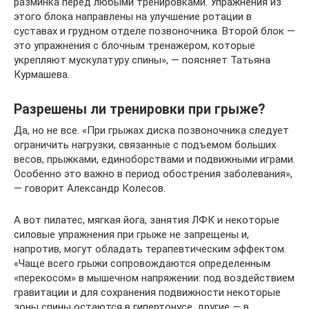
разминка перед любыми тренировками. Упражнения из
этого блока направлены на улучшение ротации в
суставах и грудном отделе позвоночника. Второй блок —
это упражнения с блочным тренажером, которые
укрепляют мускулатуру спины», — поясняет Татьяна
Курмашева.
Разрешены ли тренировки при грыже?
Да, но не все. «При грыжах диска позвоночника следует
ограничить нагрузки, связанные с подъемом больших
весов, прыжками, единоборствами и подвижными играми.
Особенно это важно в период обострения заболевания»,
— говорит Александр Колесов.
А вот пилатес, мягкая йога, занятия ЛФК и некоторые
силовые упражнения при грыже не запрещены и,
напротив, могут обладать терапевтическим эффектом.
«Чаще всего грыжи сопровождаются определенным
«перекосом» в мышечном напряжении: под воздействием
гравитации и для сохранения подвижности некоторые
зоны спины остаются в гипертонусе, другие — в