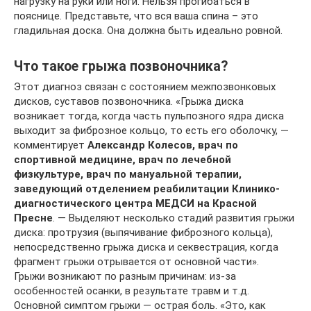
нагрузку на руки или ноги. Нельзя прогибаться в
пояснице. Представьте, что вся ваша спина – это
гладильная доска. Она должна быть идеально ровной.
Что такое грыжа позвоночника?
Этот диагноз связан с состоянием межпозвонковых
дисков, суставов позвоночника. «Грыжа диска
возникает тогда, когда часть пульпозного ядра диска
выходит за фиброзное кольцо, то есть его оболочку, —
комментирует
Александр Колесов, врач по
спортивной медицине,
врач по лечебной
физкультуре, врач по мануальной терапии,
заведующий отделением реабилитации Клинико-
диагностического центра МЕДСИ на Красной
Пресне
. — Выделяют несколько стадий развития грыжи
диска: протрузия (выпячивание фиброзного кольца),
непосредственно грыжа диска и секвестрация, когда
фрагмент грыжи отрывается от основной части».
Грыжи возникают по разным причинам: из-за
особенностей осанки, в результате травм и т.д.
Основной симптом грыжи — острая боль. «Это, как