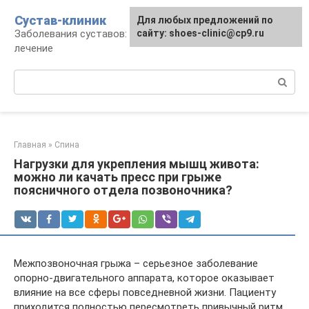
Перейти
Сустав-клиник
Для любых предложений по
к
Заболевания суставов: профилактика и
сайту: shoes-clinic@cp9.ru
контенту
лечение
Поиск:
Главная
»
Спина
Нагрузки для укрепления мышц живота:
можно ли качать пресс при грыже
поясничного отдела позвоночника?
Межпозвоночная грыжа – серьезное заболевание
опорно-двигательного аппарата, которое оказывает
влияние на все сферы повседневной жизни. Пациенту
приходится полностью пересмотреть привычный ритм