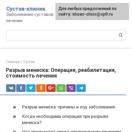
Перейти
Сустав-клиник
Для любых предложений по
к
Заболевания суставов: профилактика и
сайту: shoes-clinic@cp9.ru
контенту
лечение
Поиск:
Главная
»
Сустав
Разрыв мениска: Операция, реабилитация,
стоимость лечения
Разрыв мениска: причины и ход заболевания
Когда необходима операция при разрыве
мениска?
Что происходит перед хирургическим лечением