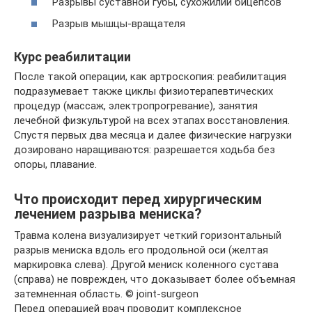
Разрывы суставной губы, сухожилий бицепсов
Разрыв мышцы-вращателя
Курс реабилитации
После такой операции, как артроскопия: реабилитация
подразумевает также циклы физиотерапевтических
процедур (массаж, электропрогревание), занятия
лечебной физкультурой на всех этапах восстановления.
Спустя первых два месяца и далее физические нагрузки
дозировано наращиваются: разрешается ходьба без
опоры, плавание.
Что происходит перед хирургическим
лечением разрыва мениска?
Травма колена визуализирует четкий горизонтальный
разрыв мениска вдоль его продольной оси (желтая
маркировка слева). Другой мениск коленного сустава
(справа) не поврежден, что доказывает более объемная
затемненная область. © joint-surgeon
Перед операцией врач проводит комплексное