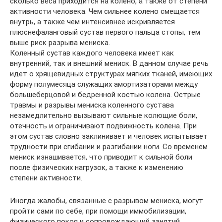
сколько веса приходится на колено, а также от степени
активности человека. Чем сильнее колено смещается
внутрь, а также чем интенсивнее искривляется
плюснефаланговый сустав первого пальца стопы, тем
выше риск разрыва мениска.
Коленный сустав каждого человека имеет как
внутренний, так и внешний мениск. В данном случае речь
идет о хрящевидных структурах мягких тканей, имеющих
форму полумесяца служащих амортизаторами между
большеберцовой и бедренной костью колена. Острые
травмы и разрывы мениска коленного сустава
незамедлительно вызывают сильные колющие боли,
отечность и ограничивают подвижность колена. При
этом сустав словно заклинивает и человек испытывает
трудности при сгибании и разгибании ноги. Со временем
мениск изнашивается, что приводит к сильной боли
после физических нагрузок, а также к изменению
степени активности.
Иногда жалобы, связанные с разрывом мениска, могут
пройти сами по себе, при помощи иммобилизации,
физического покоя и сопровождающий занятий