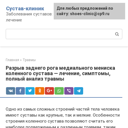
Перейти
Сустав-клиник
Для любых предложений по
к
Заболевания суставов: профилактика и
сайту: shoes-clinic@cp9.ru
контенту
лечение
Поиск:
Главная
»
Травмы
Разрыв заднего рога медиального мениска
коленного сустава — лечение, симптомы,
полный анализ травмы
Одно из самых сложных строений частей тела человека
имеют суставы как крупные, так и мелкие. Особенности
строения коленного сустава позволяют считать его
наиболее подверженным к различным травмам, таким