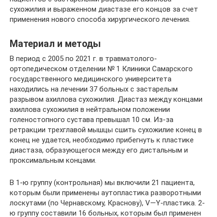
сухожилия и выраженном диастазе его концов за счет
применения нового способа хирургического лечения.
Материал и методы
В период с 2005 по 2021 г. в травматолого-
ортопедическом отделении № 1 Клиники Самарского
государственного медицинского университета
находились на лечении 37 больных с застарелым
разрывом ахиллова сухожилия. Диастаз между концами
ахиллова сухожилия в нейтральном положении
голеностопного сустава превышал 10 см. Из-за
ретракции трехглавой мышцы сшить сухожилие конец в
конец не удается, необходимо прибегнуть к пластике
диастаза, образующегося между его дистальным и
проксимальным концами.
В 1-ю группу (контрольная) мы включили 21 пациента,
которым были применены аутопластика разворотными
лоскутами (по Чернавскому, Краснову), V—Y-пластика. 2-
ю группу составили 16 больных, которым был применен