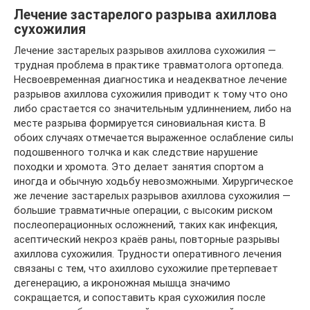
Лечение застарелого разрыва ахиллова
сухожилия
Лечение застарелых разрывов ахиллова сухожилия —
трудная проблема в практике травматолога ортопеда.
Несвоевременная диагностика и неадекватное лечение
разрывов ахиллова сухожилия приводит к тому что оно
либо срастается со значительным удлиннением, либо на
месте разрыва формируется синовиальная киста. В
обоих случаях отмечается выраженное ослабление силы
подошвенного толчка и как следствие нарушение
походки и хромота. Это делает занятия спортом а
иногда и обычную ходьбу невозможными. Хирургическое
же лечение застарелых разрывов ахиллова сухожилия —
большие травматичные операции, с высоким риском
послеоперационных осложнений, таких как инфекция,
асептический некроз краёв раны, повторные разрывы
ахиллова сухожилия. Трудности оперативного лечения
связаны с тем, что ахиллово сухожилие претерпевает
дегенерацию, а икроножная мышца значимо
сокращается, и сопоставить края сухожилия после