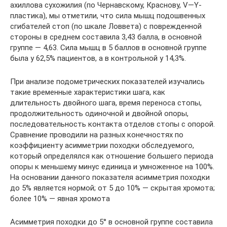
ахиллова сухожилия (по Чернавскому, Краснову, V—Y-
пластика), мы отметили, что сила мышц подошвенных
сгибателей стоп (по шкале Ловвета) с поврежденной
стороны в среднем составила 3,43 балла, в основной
группе — 4,63. Сила мышц в 5 баллов в основной группе
была у 62,5% пациентов, а в контрольной у 14,3%.
При анализе подометрических показателей изучались
такие временные характеристики шага, как
длительность двойного шага, время переноса стопы,
продолжительность одиночной и двойной опоры,
последовательность контакта отделов стопы с опорой.
Сравнение проводили на разных конечностях по
коэффициенту асимметрии походки обследуемого,
который определялся как отношение большего периода
опоры к меньшему минус единица и умноженное на 100%.
На основании данного показателя асимметрия походки
до 5% является нормой; от 5 до 10% — скрытая хромота;
более 10% — явная хромота
Асимметрия походки до 5° в основной группе составила