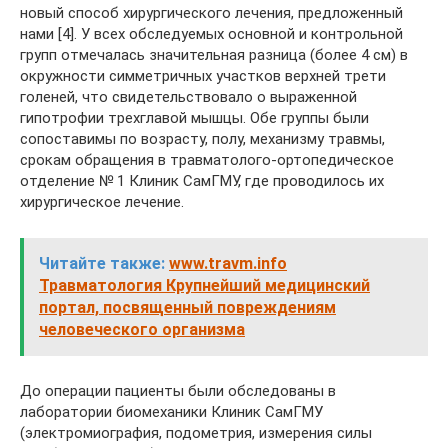
новый способ хирургического лечения, предложенный
нами [4]. У всех обследуемых основной и контрольной
групп отмечалась значительная разница (более 4 см) в
окружности симметричных участков верхней трети
голеней, что свидетельствовало о выраженной
гипотрофии трехглавой мышцы. Обе группы были
сопоставимы по возрасту, полу, механизму травмы,
срокам обращения в травматолого-ортопедическое
отделение № 1 Клиник СамГМУ, где проводилось их
хирургическое лечение.
Читайте также:
www.travm.info
Травматология Крупнейший медицинский
портал, посвященный повреждениям
человеческого организма
До операции пациенты были обследованы в
лаборатории биомеханики Клиник СамГМУ
(электромиография, подометрия, измерения силы