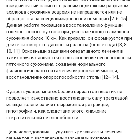
каждый пятый пациент с ранним подкожным разрывом
ахиллова сухожилия вовремя не направляется или не
обращается за специализированной помощью [2, 6, 15].
Данная работа посвящена восстановлению функции
голеностопного сустава при диастазе концов ахиллова
сухожилия более 10 см. Как правило, он формируется при
длительном сроке давности разрыва (более года) [3, 8,
10, 11]. Основными задачами оперативного лечения в
таких случаях являются восстановление непрерывности
пяточного сухожилия, создание нормального
физиологического натяжения икроножной мышцы,
восстановление опороспособности стопы [12—14].
Существующее многообразие вариантов пластик не
позволяет качественно восстановить силу трехглавой
мышцы голени за счет выраженной ретракции,
гипотрофии и, как следствие этого, снижение
сократительной ее способности.
Цель исследования — улучшить результаты лечения
пациентов с застарелыми разрывами ахиллова