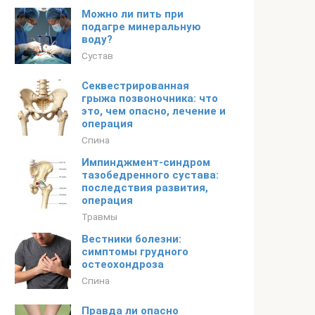
Можно ли пить при
подагре минеральную
воду?
Сустав
Секвестрированная
грыжа позвоночника: что
это, чем опасно, лечение и
операция
Спина
Импинджмент-синдром
тазобедренного сустава:
последствия развития,
операция
Травмы
Вестники болезни:
симптомы грудного
остеохондроза
Спина
Правда ли опасно