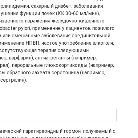
рлипидемия, сахарный диабет, заболевания
рушение функции почек (КК 30-60 мл/мин),
 язвенного поражения желудочно-кишечного
obacter pylori, применение у пациентов пожилого
ка или смешанные заболевания соединительной
рименение НПВП, частое употребление алкоголя,
 сопутствующая терапия следующими
ер, варфарин), антиагреганты (например,
грел), пероральные глюкокортикоиды (например,
ры обратного захвата серотонина (например,
сертралин).
веческий паратиреоидный гормон, получаемый с