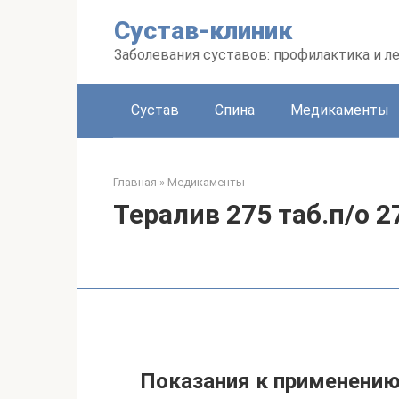
Перейти
Сустав-клиник
к
контенту
Заболевания суставов: профилактика и л
Сустав
Спина
Медикаменты
Главная
»
Медикаменты
Тералив 275 таб.п/о 
Показания к применени