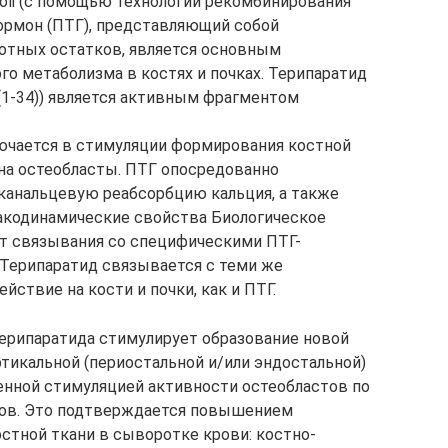
coli (с помощью технологии рекомбинирования
ормон (ПТГ), представляющий собой
отных остатков, является основным
го метаболизма в костях и почках. Терипаратид
1-34)) является активным фрагментом
ючается в стимуляции формирования костной
на остеобласты. ПТГ опосредованно
канальцевую реабсорбцию кальция, а также
кодинамические свойства Биологическое
ет связывания со специфическими ПТГ-
 Терипаратид связывается с теми же
йствие на кости и почки, как и ПТГ.
ерипаратида стимулирует образование новой
ртикальной (периостальной и/или эндостальной)
енной стимуляцией активности остеобластов по
тов. Это подтверждается повышением
стной ткани в сыворотке крови: костно-