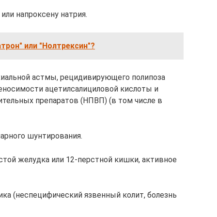
или напроксену натрия.
атрон" или "Нолтрексин"?
хиальной астмы, рецидивирующего полипоза
реносимости ацетилсалициловой кислоты и
тельных препаратов (НПВП) (в том числе в
арного шунтирования.
той желудка или 12-перстной кишки, активное
ка (неспецифический язвенный колит, болезнь