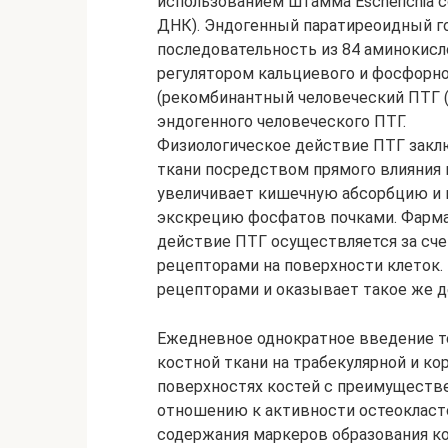
использованием штамма Escherichia 
ДНК). Эндогенный паратиреоидный г
последовательность из 84 аминокисл
регулятором кальциевого и фосфорно
(рекомбинантный человеческий ПТГ (
эндогенного человеческого ПТГ.
Физиологическое действие ПТГ закл
ткани посредством прямого влияния 
увеличивает кишечную абсорбцию и 
экскрецию фосфатов почками. Фарма
действие ПТГ осуществляется за сч
рецепторами на поверхности клеток.
рецепторами и оказывает такое же де
Ежедневное однократное введение т
костной ткани на трабекулярной и ко
поверхностях костей с преимуществ
отношению к активности остеоклас
содержания маркеров образования ко