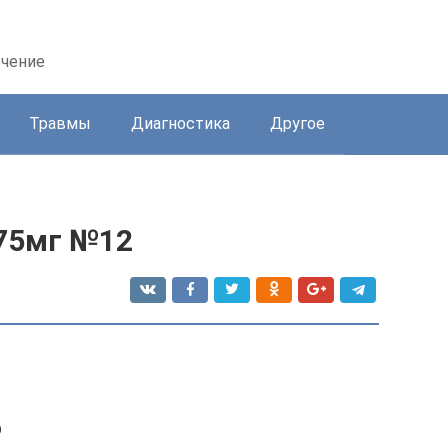
ечение
Травмы
Диагностика
Другое
275мг №12
ю