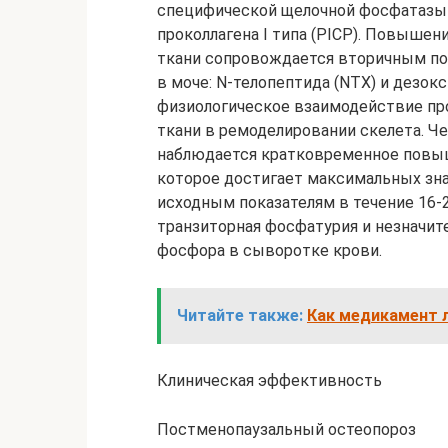
специфической щелочной фосфатазы 
проколлагена I типа (PICP). Повыше
ткани сопровождается вторичным п
в моче: N-телопептида (NTX) и дезок
физиологическое взаимодействие пр
ткани в ремоделировании скелета. Че
наблюдается кратковременное повыш
которое достигает максимальных зна
исходным показателям в течение 16-
транзиторная фосфатурия и незначи
фосфора в сыворотке крови.
Читайте также:
Как медикамент 
Клиническая эффективность
Постменопаузальный остеопороз