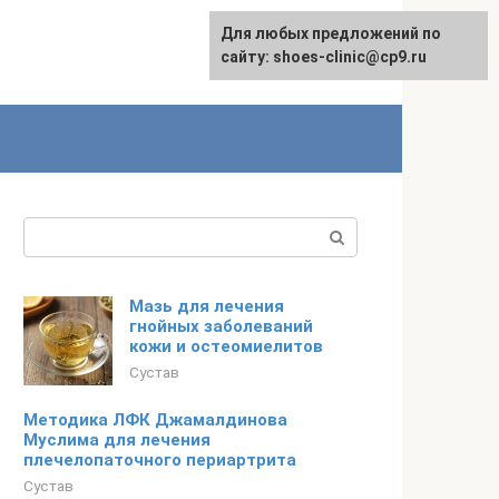
Для любых предложений по
сайту: shoes-clinic@cp9.ru
Поиск:
Мазь для лечения
гнойных заболеваний
кожи и остеомиелитов
Сустав
Методика ЛФК Джамалдинова
Муслима для лечения
плечелопаточного периартрита
Сустав