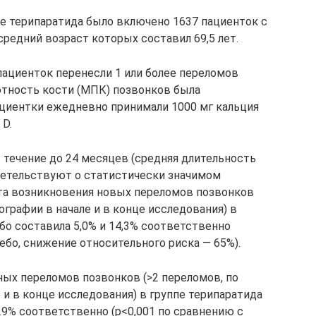
е терипаратида было включено 1637 пациенток с
редний возраст которых составил 69,5 лет.
пациенток перенесли 1 или более переломов
отность кости (МПК) позвонков была
пациентки ежедневно принимали 1000 мг кальция
 D.
 течение до 24 месяцев (средняя длительность
детельствуют о статистически значимом
та возникновения новых переломов позвонков
ографии в начале и в конце исследования) в
ебо составила 5,0% и 14,3% соответственно
цебо, снижение относительного риска — 65%).
ых переломов позвонков (>2 переломов, по
 и в конце исследования) в группе терипаратида
4.9% соответственно (р<0,001 по сравнению с