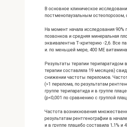
В основное клиническое исследовани
постменопаузальным остеопорозом, с
На момент начала исследования 90% 
позвонков и средняя минеральная пл
эквивалентна Т-критерию -2,6. Все 
и. по меньшей мере, 400 ME витамина
Результаты терапии терипаратидом в
терапии составляла 19 месяцев) сви
снижении частоты переломов. Часто
(>1 перелома, по результатам рентген
группе терипаратида и в группе плац
(р<0,001 по сравнению с группой пла
Частота возникновения множественн
результатам рентгенографии в начале
и в группе плацебо составила 1,1% и 