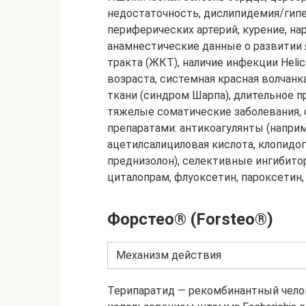
недостаточность, дислипидемия/гипе
периферических артерий, курение, на
анамнестические данные о развитии
тракта (ЖКТ), наличие инфекции Helic
возраста, системная красная волчан
ткани (синдром Шарпа), длительное п
тяжелые соматические заболевания,
препаратами: антикоагулянты (наприм
ацетилсалициловая кислота, клопидо
преднизолон), селективные ингибито
циталопрам, флуоксетин, пароксетин, 
Форстео® (Forsteo®)
Механизм действия
Терипаратид — рекомбинантный чело