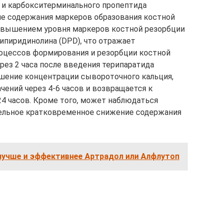
и карбокситерминального пропептида
ние содержания маркеров образования костной
овышением уровня маркеров костной резорбции
сипиридинолина (DPD), что отражает
оцессов формирования и резорбции костной
рез 2 часа после введения терипаратида
ение концентрации сывороточного кальция,
чений через 4-6 часов и возвращается к
24 часов. Кроме того, может наблюдаться
тельное кратковременное снижение содержания
лучше и эффективнее Артрадол или Алфлутоп