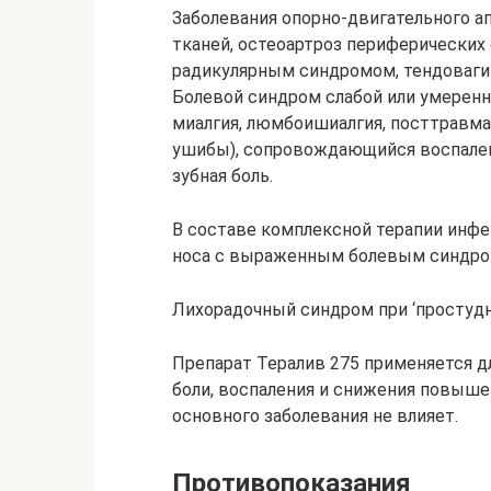
Заболевания опорно-двигательного а
тканей, остеоартроз периферических 
радикулярным синдромом, тендовагин
Болевой синдром слабой или умеренно
миалгия, люмбоишиалгия, посттравма
ушибы), сопровождающийся воспалени
зубная боль.
В составе комплексной терапии инфек
носа с выраженным болевым синдромо
Лихорадочный синдром при ‘простудн
Препарат Тералив 275 применяется д
боли, воспаления и снижения повыше
основного заболевания не влияет.
Противопоказания