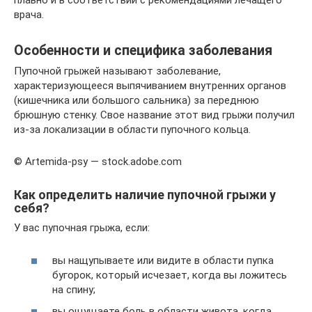
плавно и в соответствии с рекомендациями лечащего
врача.
Особенности и специфика заболевания
Пупочной грыжей называют заболевание,
характеризующееся выпячиванием внутренних органов
(кишечника или большого сальника) за переднюю
брюшную стенку. Свое название этот вид грыжи получил
из-за локализации в области пупочного кольца.
© Artemida-psy — stock.adobe.com
Как определить наличие пупочной грыжи у
себя?
У вас пупочная грыжа, если:
вы нащупываете или видите в области пупка
бугорок, который исчезает, когда вы ложитесь
на спину;
вы ощущаете боль в области живота, когда