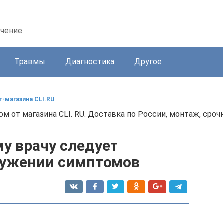
ечение
Травмы
Диагностика
Другое
-магазина CLI.RU
 от магазина CLI. RU. Доставка по России, монтаж, срочн
му врачу следует
ружении симптомов