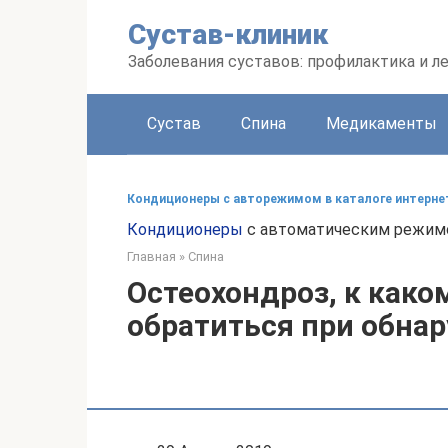
Перейти
Сустав-клиник
к
контенту
Заболевания суставов: профилактика и л
Сустав
Спина
Медикаменты
Кондиционеры с авторежимом в каталоге интернет
Кондиционеры
с автоматическим режимом
Главная
»
Спина
Остеохондроз, к како
обратиться при обна