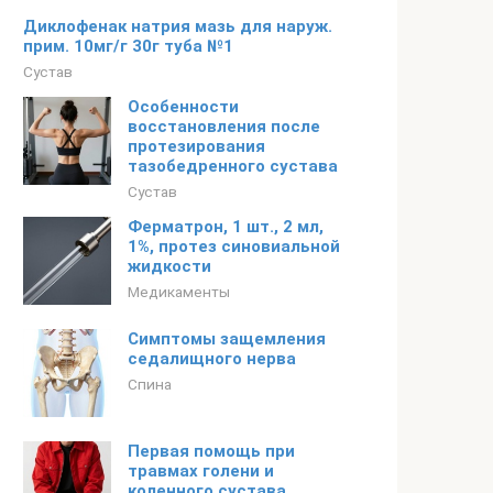
Диклофенак натрия мазь для наруж.
прим. 10мг/г 30г туба №1
Сустав
Особенности
восстановления после
протезирования
тазобедренного сустава
Сустав
Ферматрон, 1 шт., 2 мл,
1%, протез синовиальной
жидкости
Медикаменты
Симптомы защемления
седалищного нерва
Спина
Первая помощь при
травмах голени и
коленного сустава