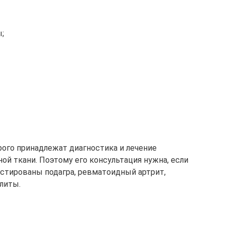
;
рого принадлежат диагностика и лечение
ой ткани. Поэтому его консультация нужна, если
остированы подагра, ревматоидный артрит,
литы.