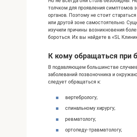
Но не всегда они столь безобидны. 
толчком для проявления симптомов за
органов. Поэтому не стоит старатьс
или другой зоне самостоятельно. Су
изучили причины возникновения болей
бороться. Их вы найдете в «SL Клиник
К кому обращаться при б
В подавляющем большинстве случаев
заболеваний позвоночника и окружаю
следует обращаться к:
вертебрологу;
спинальному хирургу;
ревматологу;
ортопеду-травматологу;