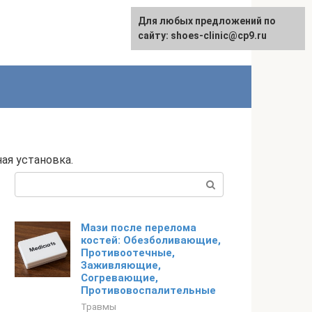
Для любых предложений по
сайту: shoes-clinic@cp9.ru
ая установка.
Поиск:
Мази после перелома
костей: Обезболивающие,
Противоотечные,
Заживляющие,
Согревающие,
Противовоспалительные
Травмы