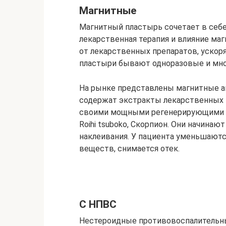
Магнитные
Магнитный пластырь сочетает в себе
лекарственная терапия и влияние ма
от лекарственных препаратов, ускоря
пластыри бывают одноразовые и мно
На рынке представлены магнитные а
содержат экстракты лекарственных т
своими мощными регенерирующими с
Roihi tsuboko, Скорпион. Они начина
наклеивания. У пациента уменьшают
веществ, снимается отек.
С НПВС
Нестероидные противовоспалительны