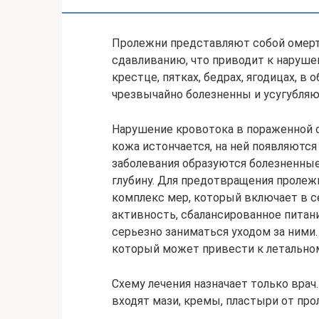
Пролежни представляют собой омерт
сдавливанию, что приводит к наруше
крестце, пятках, бедрах, ягодицах, в
чрезвычайно болезненны и усугубляют
Нарушение кровотока в пораженной о
кожа истончается, на ней появляютс
заболевания образуются болезненны
глубину. Для предотвращения проле
комплекс мер, который включает в с
активность, сбалансированное питан
серьезно заниматься уходом за ними
который может привести к летальном
Схему лечения назначает только вра
входят мази, кремы, пластыри от пр