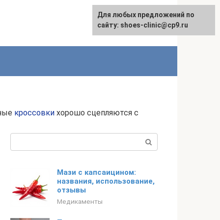
Для любых предложений по
сайту: shoes-clinic@cp9.ru
нные
кроссовки
хорошо сцепляются с
Поиск:
Мази с капсаицином:
названия, использование,
отзывы
Медикаменты