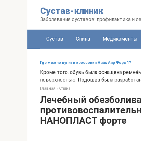
Перейти
Сустав-клиник
к
контенту
Заболевания суставов: профилактика и л
Сустав
Спина
Медикаменты
Где можно купить кроссовки Найк Аир Форс 1?
Кроме того, обувь была оснащена ремнё
поверхностью. Подошва была разработан
Главная
»
Спина
Лечебный обезболив
противовоспалитель
НАНОПЛАСТ форте