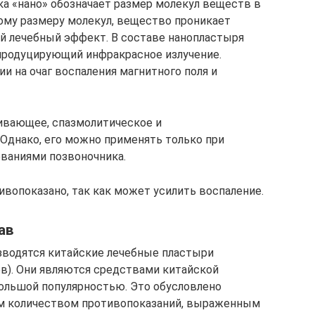
ка «нано» обозначает размер молекул веществ в
ому размеру молекул, вещество проникает
ый лечебный эффект. В составе нанопластыря
продуцирующий инфракрасное излучение.
и на очаг воспаления магнитного поля и
ивающее, спазмолитическое и
Однако, его можно применять только при
еваниями позвоночника.
ивопоказано, так как может усилить воспаление.
ав
зводятся китайские лечебные пластыри
ев). Они являются средствами китайской
ольшой популярностью. Это обусловлено
м количеством противопоказаний, выраженным