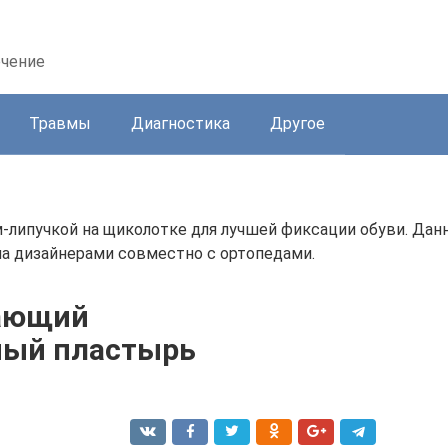
ечение
Травмы
Диагностика
Другое
м-липучкой на щиколотке для лучшей фиксации обуви. Да
а дизайнерами совместно с ортопедами.
ающий
ный пластырь