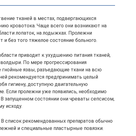
вение тканей в местах, подвергающихся
нию кровотока. Чаще всего они возникают на
 области лопаток, на лодыжках. Пролежни
 и без того тяжелое состояние больного.
бласти приводит к ухудшению питания тканей,
я волдыри. По мере прогрессирования
е гнойные язвы, разъедающие ткани на всю
жней рекомендуется предпринимать целый
ебя гигиену, доступную двигательную
ие. Если пролежни уже появились, необходимо
. В запущенном состоянии они чреваты сепсисом,
у исходу.
ч. В список рекомендованных препаратов обычно
олежней и специальные пластырные повязки.