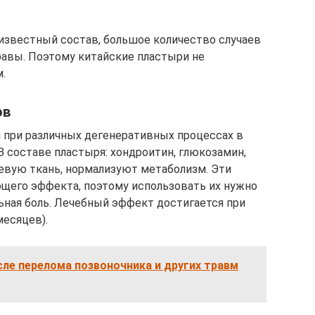
известный состав, большое количество случаев
равы. Поэтому китайские пластыри не
.
ов
 при различных дегенеративных процессах в
В составе пластыря: хондроитин, глюкозамин,
евую ткань, нормализуют метаболизм. Эти
щего эффекта, поэтому использовать их нужно
ьная боль. Лечебный эффект достигается при
месяцев).
ле перелома позвоночника и других травм