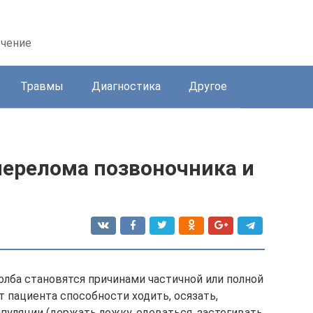
ечение
Травмы
Диагностика
Другое
перелома позвоночника и
лба становятся причинами частичной или полной
 пациента способности ходить, осязать,
уляции (держать ложку, одеваться, застегивать