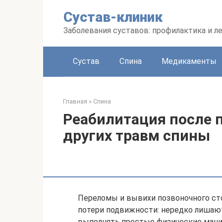
Перейти
Сустав-клиник
к
контенту
Заболевания суставов: профилактика и л
Сустав
Спина
Медикаменты
Главная
»
Спина
Реабилитация после 
других травм спины
Переломы и вывихи позвоночного сто
потери подвижности: нередко лишают
выполнять простые физические манип