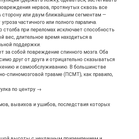
а повреждения нервов, протянутых сквозь все
в сторону или двум ближайшим сегментам —
угроза частичного или полного паралича.
о столба при переломах исключает способность
й вес, длительное время находиться в
льной поддержки.
т за собой повреждение спинного мозга. Оба
симо друг от друга и отрицательно сказываться
ижению и самообслуживанию. В большинстве
но-спиномозговой травме (ПСМТ), как правило,
улка по центру →
мов, вывихов и ушибов, последствия которых
ольшой высоты с неудачным приземлением и