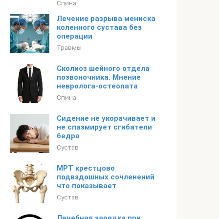
Спина
Лечение разрыва мениска
коленного сустава без
операции
Травмы
Сколиоз шейного отдела
позвоночника. Мнение
невролога-остеопата
Спина
Сидение не укорачивает и
не спазмирует сгибатели
бедра
Сустав
МРТ крестцово
подвздошных сочленений
что показывает
Сустав
Лечебная зарядка при