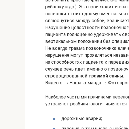
рубашку и др.). Это происходит из-з
позвонки: стоит одному сместиться 
сплюснуться между собой, возникает 
Нарушение целостности позвоночног
пациента полноценно удерживать сво
вертикальном положении без специа
Не всегда травма позвоночника влече
нарушения могут проявляться незави
на способностях пациента к передв
случаев речь идет именно о позвоноч
спровоцированной
травмой спины
.
Видео о → Наша команда → Фотопрог
Наиболее частыми причинами перело
устраняют реабилитологи , являются:
дорожные аварии;
падения, в том числе, с неб