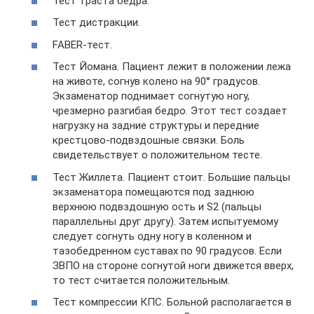
Тест траста бедра.
Тест дистракции.
FABER-тест.
Тест Йомана. Пациент лежит в положении лежа
на животе, согнув колено на 90° градусов.
Экзаменатор поднимает согнутую ногу,
чрезмерно разгибая бедро. Этот тест создает
нагрузку на задние структуры и передние
крестцово-подвздошные связки. Боль
свидетельствует о положительном тесте.
Тест Жиллета. Пациент стоит. Большие пальцы
экзаменатора помещаются под заднюю
верхнюю подвздошную ость и S2 (пальцы
параллельны друг другу). Затем испытуемому
следует согнуть одну ногу в коленном и
тазобедренном суставах по 90 градусов. Если
ЗВПО на стороне согнутой ноги движется вверх,
то тест считается положительным.
Тест компрессии КПС. Больной располагается в