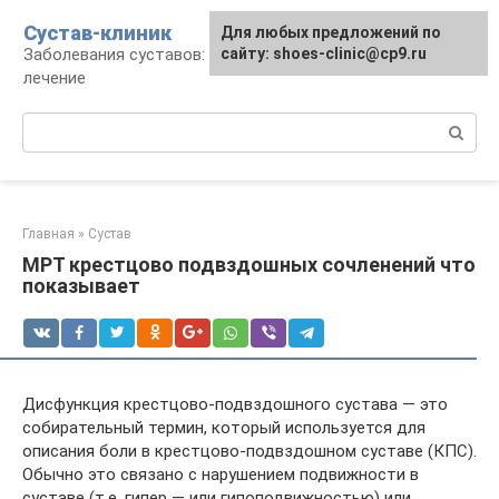
Перейти
Сустав-клиник
Для любых предложений по
к
Заболевания суставов: профилактика и
сайту: shoes-clinic@cp9.ru
контенту
лечение
Поиск:
Главная
»
Сустав
МРТ крестцово подвздошных сочленений что
показывает
Дисфункция крестцово-подвздошного сустава — это
собирательный термин, который используется для
описания боли в крестцово-подвздошном суставе (КПС).
Обычно это связано с нарушением подвижности в
суставе (т.е. гипер — или гипоподвижностью) или