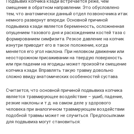
Подвывих копчика кзади встречается реже, чем
смещение в обратном направлении. Это обусловлено
тем, что анатомически данный отдел позвоночника итак
немного развернут впереди. Основной причиной
подвывиха кзади является беременность, осложненная
опущением тазового дня и расхождением костей таза с
формированием симфизита. Резкое давление на копчик
изнутри приводит его в такое положение, когда
меняется его угол наклона. При неловком движении или
неосторожном присаживании на твердую поверхность
или при падении на ягодицы может произойти смещение
копчика кзади. Вправлять такую травму довольно
сложно ввиду анатомических особенностей сустава.
Считается, что основной причиной подвывиха копчика
является травмирующее воздействие – ушиб, падение,
резкие наклоны и т.д. на самом деле у здорового
человека при аналогичном травмирующем воздействии
подобной травмы может не случиться. Предпосылками
для подвывиха могут становиться: