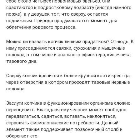
себе около четырех позвонковых звеньев. Они
срастаются к подростковому возрасту (иногда намного
позже), а у девушек тот, что сверху, остается
подвижным. Природа продумала этот момент для
облегчения родового процесса.
Можно ли назвать копчик лишним придатком? Отнюдь. К
нему присоединяются связки, сухожилия и мышечные
волокна, в том числе и анального сфинктера, кишечника,
тазового дна.
Сверху копчик крепится к более крупной кости крестца,
через отверстия в котором проходят тазовые нервные
волокна.
Заслуги копчика в функционировании организма сложно
переоценить. Благодаря ему человек может свободно
передвигаться, садиться, вставать, наклоняться,
справлять физиологические потребности. Данный
элемент также поддерживает позвоночный столб и
оберегает его.