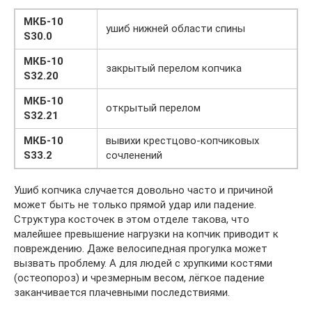
МКБ-10
ушиб нижней области спины
S30.0
МКБ-10
закрытый перелом копчика
S32.20
МКБ-10
открытый перелом
S32.21
МКБ-10
вывихи крестцово-копчиковых
S33.2
сочленений
Ушиб копчика случается довольно часто и причиной
может быть не только прямой удар или падение.
Структура косточек в этом отделе такова, что
малейшее превышение нагрузки на копчик приводит к
повреждению. Даже велосипедная прогулка может
вызвать проблему. А для людей с хрупкими костями
(остеопороз) и чрезмерным весом, лёгкое падение
заканчивается плачевными последствиями.