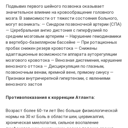
Подвывих первого шейного позвонка оказывает
значительное влияние на кровообращение головного
мозга. В зависимости от тяжести состояния больного,
могут возникать: — Синдром позвоночной артерии (СПА)
— Церебральная ангио дистония с гиперфузией по
средним мозговым артериям — Нарушение гемодинамики
в вертебро-базиллярном бассейне — При ротационных
пробах снижен резерв кровотока — Снижены
адаптационные возможности аппарата ауторегуляции
мозгового кровотока — Венозная дисгемения, нарушение
венозного оттока — Дисциркуляция по глазным,
позвоночным венам, яремной вене, прямому синусу —
Признаки внутричерепной гипертензии, с явлениями
венозного застоя
Противопоказания к коррекции Атланта:
Возраст более 60-ти лет Вес больше физиологической
нормы на 30 кг Боль в области шеи, цервикалгия,
хроническая миелопатия, сильное воспаление