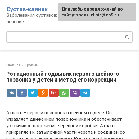
Перейти
Сустав-клиник
Для любых предложений по
к
Заболевания суставов: профилактика и
сайту: shoes-clinic@cp9.ru
контенту
лечение
Поиск:
Главная
»
Травмы
Ротационный подвывих первого шейного
позвонка у детей и метод его коррекции
Атлант – первый позвонок в шейном отделе. Он
управляет движением позвоночника и обеспечивает
устойчивое положение черепной коробки. Атлант
прикреплен к затылочной части черепа и соединен со
вторым позвонком – аксисом. Вместе они формируют