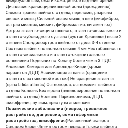
лимфоузлов шеи, ожоги кожи, резкое падение зрения
Дисплазия краниоцирвикальной зоны (врожденная)
Свежая травма шейного отдела, переломы, разрывы
связок и мышц Сильный спазм мышц в шее (миофиброз,
острая миалгия, миозит, фибромиалгия, лигаментоз)
Артроз атланто-окципитального, атланто-аксиального и
атланто-зубовидного сустава (сустав Крювилье) выше 2
степени Спондилоартроз шейного отдела 3-4 степени
Листезы шейных позвонков свыше 4 мм Нестабильность
атланто-аксиального и атланто-окципитального
сочленения Подвывих по Ковачу более чем в 3 ПДС
Аномалия Кимерли или Арнольда-Киари (кроме
вариантов ДДП) Ассимиляция атланта (сращение
атланта с затылочной костью) Не сращение атланта
(spina bifida atlantis) Остеопороз, остеомелит шейного
отдела Болезнь Бехтерова (анкилозирование позвонков
шейного отдела) Болезнь Паркинсонизма, ДЦП,
шизофрения, аутизм, приступы эпилепсии
Психические заболевания (невроз, тревожное
растройство, дипрессия, соматоформные
расстройства, шизофрения)
Рассеянный склероз
Синдром Барре-Льеу в остром периоде Грыжи шейного