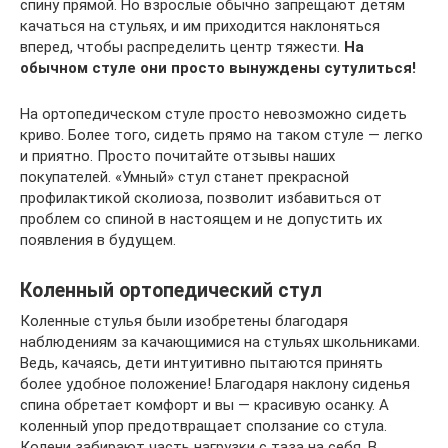
спину прямой. Но взрослые обычно запрещают детям
качаться на стульях, и им приходится наклоняться
вперед, чтобы распределить центр тяжести.
На
обычном стуле они просто вынуждены сутулиться!
На ортопедическом стуле просто невозможно сидеть
криво. Более того, сидеть прямо на таком стуле — легко
и приятно. Просто почитайте отзывы наших
покупателей. «Умный» стул станет прекрасной
профилактикой сколиоза, позволит избавиться от
проблем со спиной в настоящем и не допустить их
появления в будущем.
Коленный ортопедический стул
Коленные стулья были изобретены благодаря
наблюдениям за качающимися на стульях школьниками.
Ведь, качаясь, дети интуитивно пытаются принять
более удобное положение! Благодаря наклону сиденья
спина обретает комфорт и вы — красивую осанку. А
коленный упор предотвращает сползание со стула.
Колени забирают часть нагрузки с таза на себя. В