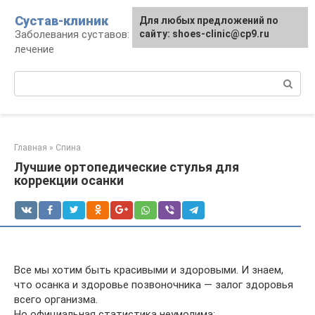
Перейти
Сустав-клиник
Для любых предложений по
к
Заболевания суставов: профилактика и
сайту: shoes-clinic@cp9.ru
контенту
лечение
Поиск:
Главная
»
Спина
Лучшие ортопедические стулья для
коррекции осанки
Все мы хотим быть красивыми и здоровыми. И знаем,
что осанка и здоровье позвоночника — залог здоровья
всего организма.
Но официальная статистика неумолима: