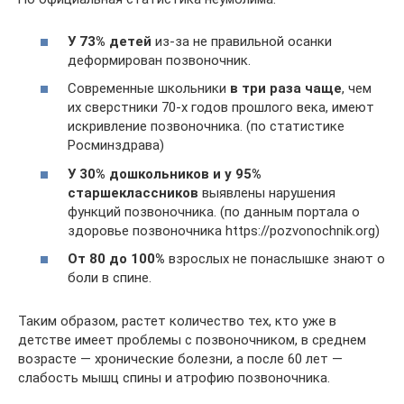
У 73% детей
из-за не правильной осанки
деформирован позвоночник.
Современные школьники
в три раза чаще
, чем
их сверстники 70-х годов прошлого века, имеют
искривление позвоночника. (по статистике
Росминздрава)
У 30% дошкольников и у 95%
старшеклассников
выявлены нарушения
функций позвоночника. (по данным портала о
здоровье позвоночника https://pozvonochnik.org)
От 80 до 100%
взрослых не понаслышке знают о
боли в спине.
Таким образом, растет количество тех, кто уже в
детстве имеет проблемы с позвоночником, в среднем
возрасте — хронические болезни, а после 60 лет —
слабость мышц спины и атрофию позвоночника.