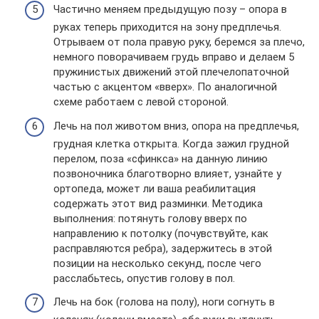
Частично меняем предыдущую позу – опора в
руках теперь приходится на зону предплечья.
Отрываем от пола правую руку, беремся за плечо,
немного поворачиваем грудь вправо и делаем 5
пружинистых движений этой плечелопаточной
частью с акцентом «вверх». По аналогичной
схеме работаем с левой стороной.
Лечь на пол животом вниз, опора на предплечья,
грудная клетка открыта. Когда зажил грудной
перелом, поза «сфинкса» на данную линию
позвоночника благотворно влияет, узнайте у
ортопеда, может ли ваша реабилитация
содержать этот вид разминки. Методика
выполнения: потянуть голову вверх по
направлению к потолку (почувствуйте, как
расправляются ребра), задержитесь в этой
позиции на несколько секунд, после чего
расслабьтесь, опустив голову в пол.
Лечь на бок (голова на полу), ноги согнуть в