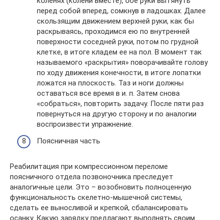
коленях (колени вместе), обе руки вытянуть
перед собой вперед, сомкнув в ладошках. Далее
скользящим движением верхней руки, как бы
раскрываясь, проходимся ею по внутренней
поверхности соседней руки, потом по грудной
клетке, в итоге кладем ее на пол. В момент так
называемого «раскрытия» поворачивайте голову
по ходу движения конечности, в итоге лопатки
ложатся на плоскость. Таз и ноги должны
оставаться все время в и. п. Затем снова
«собраться», повторить задачу. После пяти раз
повернуться на другую сторону и по аналогии
воспроизвести упражнение.
Поясничная часть
Реабилитация при компрессионном переломе
поясничного отдела позвоночника преследует
аналогичные цели. Это – возобновить полноценную
функциональность скелетно-мышечной системы,
сделать ее выносливой и крепкой, сбалансировать
осанку. Какую зарядку предлагают выполнять своим