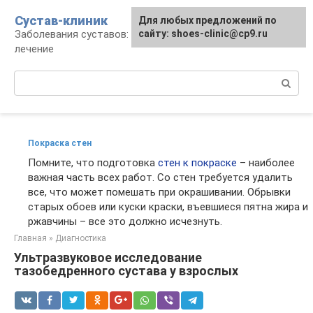
Перейти
Сустав-клиник
Для любых предложений по
к
Заболевания суставов: профилактика и
сайту: shoes-clinic@cp9.ru
контенту
лечение
Поиск:
Покраска стен
Помните, что подготовка
стен к покраске
– наиболее
важная часть всех работ. Со стен требуется удалить
все, что может помешать при окрашивании. Обрывки
старых обоев или куски краски, въевшиеся пятна жира и
ржавчины – все это должно исчезнуть.
Главная
»
Диагностика
Ультразвуковое исследование
тазобедренного сустава у взрослых