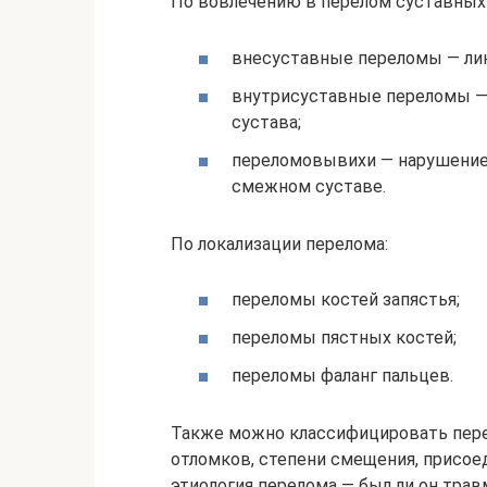
По вовлечению в перелом суставных 
внесуставные переломы — лин
внутрисуставные переломы — 
сустава;
переломовывихи — нарушение 
смежном суставе.
По локализации перелома:
переломы костей запястья;
переломы пястных костей;
переломы фаланг пальцев.
Также можно классифицировать пере
отломков, степени смещения, присое
этиология перелома — был ли он тра