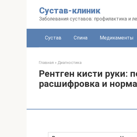
Перейти
Сустав-клиник
к
контенту
Заболевания суставов: профилактика и л
Сустав
Спина
Медикаменты
Главная
»
Диагностика
Рентген кисти руки: 
расшифровка и норма