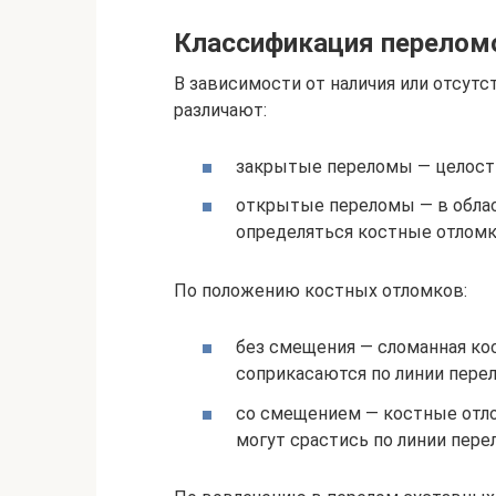
Классификация переломо
В зависимости от наличия или отсут
различают:
закрытые переломы — целостн
открытые переломы — в облас
определяться костные отломк
По положению костных отломков:
без смещения — сломанная кос
соприкасаются по линии перел
со смещением — костные отлом
могут срастись по линии пере