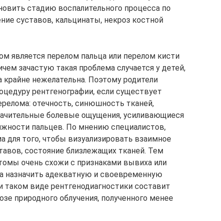
новить стадию воспалительного процесса по
ние суставов, кальцинаты, некроз костной
м является перелом пальца или перелом кисти
ичем зачастую такая проблема случается у детей,
а крайне нежелательна. Поэтому родители
оцедуру рентгенографии, если существует
ерелома: отечность, синюшность тканей,
начительные болевые ощущения, усиливающиеся
ижности пальцев. По мнению специалистов,
а для того, чтобы визуализировать взаимное
тавов, состояние близлежащих тканей. Тем
птомы очень схожи с признаками вывиха или
, а назначить адекватную и своевременную
ри таком виде рентгенодиагностики составит
дозе природного облучения, полученного менее