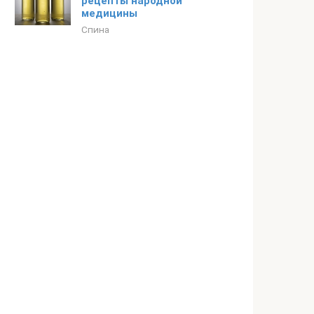
рецепты народной
медицины
Спина