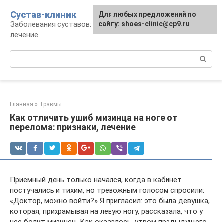
Перейти
Сустав-клиник
Для любых предложений по
к
Заболевания суставов: профилактика и
сайту: shoes-clinic@cp9.ru
контенту
лечение
Поиск:
Главная
»
Травмы
Как отличить ушиб мизинца на ноге от
перелома: признаки, лечение
Приемный день только начался, когда в кабинет
постучались и тихим, но тревожным голосом спросили:
«Доктор, можно войти?» Я пригласил: это была девушка,
которая, прихрамывая на левую ногу, рассказала, что у
нее болит мизинец. Как оказалось, утром предыдущего