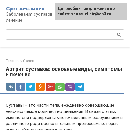
Перейти
Сустав-клиник
Для любых предложений по
к
Заболевания суставов: профилактика и
сайту: shoes-clinic@cp9.ru
контенту
лечение
Поиск:
Главная
»
Сустав
Артрит суставов: основные виды, симптомы
и лечение
Суставы – это части тела, ежедневно совершающие
неисчисляемое количество движений. В связи с этим,
именно они подвержены многочисленным разрушениям и
различного рода воспалительным процессам, которые
имеют общее название – артрит.