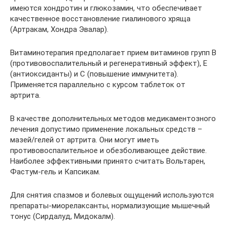
имеются хондротин и глюкозамин, что обеспечивает
качественное восстановление гиалинового хряща
(Артракам, Хондра Эвалар).
Витаминотерапия предполагает прием витаминов групп B
(противовоспалительный и регенеративный эффект), E
(антиоксиданты) и C (повышение иммунитета).
Применяется параллельно с курсом таблеток от
артрита.
В качестве дополнительных методов медикаментозного
лечения допустимо применение локальных средств –
мазей/гелей от артрита. Они могут иметь
противовоспалительное и обезболивающее действие.
Наиболее эффективными принято считать Вольтарен,
Фастум-гель и Капсикам.
Для снятия спазмов и болевых ощущений используются
препараты-миорелаксанты, нормализующие мышечный
тонус (Сирдалуд, Мидокалм).