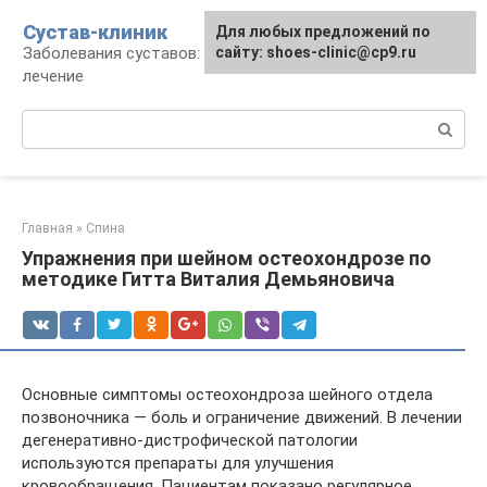
Перейти
Сустав-клиник
Для любых предложений по
к
Заболевания суставов: профилактика и
сайту: shoes-clinic@cp9.ru
контенту
лечение
Поиск:
Главная
»
Спина
Упражнения при шейном остеохондрозе по
методике Гитта Виталия Демьяновича
Основные симптомы остеохондроза шейного отдела
позвоночника — боль и ограничение движений. В лечении
дегенеративно-дистрофической патологии
используются препараты для улучшения
кровообращения. Пациентам показано регулярное