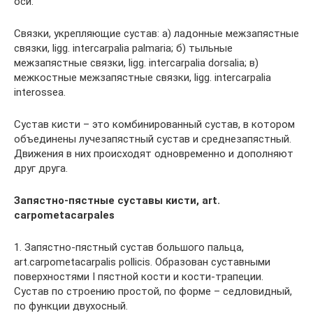
оси.
Связки, укрепляющие сустав: а) ладонные межзапястные
связки, ligg. intercarpalia palmaria; б) тыльные
межзапястные связки, ligg. intercarpalia dorsalia; в)
межкостные межзапястные связки, ligg. intercarpalia
interossea.
Сустав кисти – это комбинированный сустав, в котором
объединены лучезапястный сустав и среднезапястный.
Движения в них происходят одновременно и дополняют
друг друга.
Запястно-пястные суставы кисти, art.
carpometacarpales
1. Запястно-пястный сустав большого пальца,
art.carpometacarpalis pollicis. Образован суставными
поверхностями I пястной кости и кости-трапеции.
Сустав по строению простой, по форме – седловидный,
по функции двухосный.