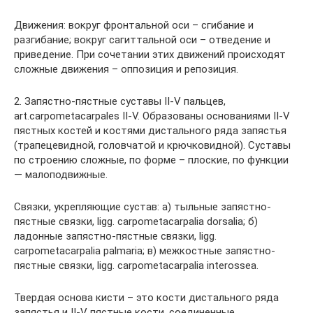
Движения: вокруг фронтальной оси – сгибание и
разгибание; вокруг сагиттальной оси – отведение и
приведение. При сочетании этих движений происходят
сложные движения – оппозиция и репозиция.
2. Запястно-пястные суставы II-V пальцев,
art.carpometacarpales II-V. Образованы основаниями II-V
пястных костей и костями дистального ряда запястья
(трапецевидной, головчатой и крючковидной). Суставы
по строению сложные, по форме – плоские, по функции
— малоподвижные.
Связки, укрепляющие сустав: а) тыльные запястно-
пястные связки, ligg. carpometacarpalia dorsalia; б)
ладонные запястно-пястные связки, ligg.
carpometacarpalia palmaria; в) межкостные запястно-
пястные связки, ligg. carpometacarpalia interossea.
Твердая основа кисти – это кости дистального ряда
запястья и II-V пястные кости, соединенные