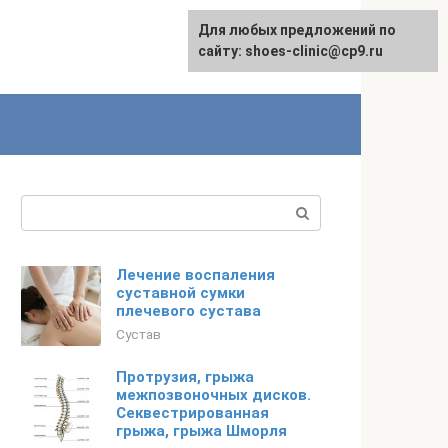
Для любых предложений по
сайту: shoes-clinic@cp9.ru
Поиск:
Лечение воспаления
суставной сумки
плечевого сустава
Сустав
Протрузия, грыжа
межпозвоночных дисков.
Секвестрированная
грыжа, грыжа Шморля