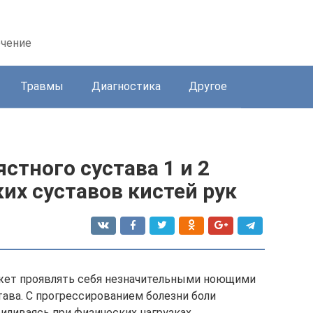
ечение
Травмы
Диагностика
Другое
стного сустава 1 и 2
ких суставов кистей рук
ожет проявлять себя незначительными ноющими
тава. С прогрессированием болезни боли
иливаясь при физических нагрузках.