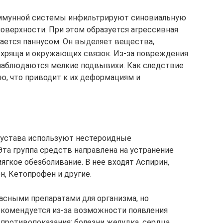
иммунной системы инфильтрируют синовиальную
верхности. При этом образуется агрессивная
вается паннусом. Он выделяет вещества,
хряща и окружающих связок. Из-за повреждения
наблюдаются мелкие подвывихи. Как следствие
, что приводит к их деформациям и
 сустава используют нестероидные
та группа средств направлена на устранение
ягкое обезболивание. В нее входят Аспирин,
, Кетопрофен и другие.
сными препаратами для организма, но
екомендуется из-за возможности появления
противопоказания: болезни желудка, сердца,