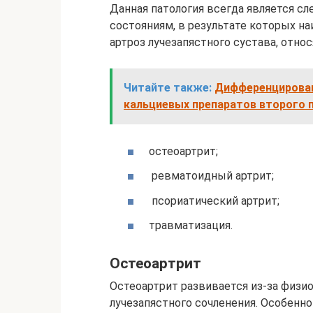
Данная патология всегда является сл
состояниям, в результате которых н
артроз лучезапястного сустава, относ
Читайте также:
Дифференцирован
кальциевых препаратов второго 
остеоартрит;
ревматоидный артрит;
псориатический артрит;
травматизация.
Остеоартрит
Остеоартрит развивается из-за физи
лучезапястного сочленения. Особенно