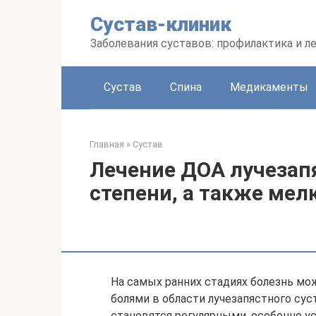
Перейти
Сустав-клиник
к
контенту
Заболевания суставов: профилактика и л
Сустав
Спина
Медикаменты
Главная
»
Сустав
Лечение ДОА лучезапя
степени, а также мел
На самых ранних стадиях болезнь м
болями в области лучезапястного сус
становятся регулярными, особенно ус