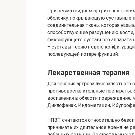
При ревматоидном артрите клетки 
оболочку, покрывающую суставные по
соединительная ткань, которая назы
способствующие разрушению кости, 
фиксирующего суставного аппарата 
– суставы теряют свою конфигурацию
последующей потере функций.
Лекарственная терапия
Для лечения артроза лучезапястного
противовоспалительные препараты. Э
воспаления в области повреждения, м
Диклофенак, Индометацин, Ибупрофен
НПВП считаются относительно безопа
принимать их длительное время не р
побочных реакций. Лекарства имеют 