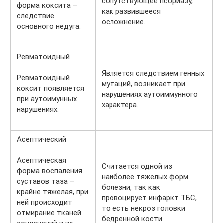
сопутствующее псориазу,
форма коксита –
как развившееся
следствие
осложнение.
основного недуга.
Ревматоидный
Является следствием генных
Ревматоидный
мутаций, возникает при
коксит появляется
нарушениях аутоиммунного
при аутоимунных
характера.
нарушениях.
Асептический
Асептическая
Считается одной из
форма воспаления
наиболее тяжелых форм
суставов таза –
болезни, так как
крайне тяжелая, при
провоцирует инфаркт ТБС,
ней происходит
то есть некроз головки
отмирание тканей
бедренной кости