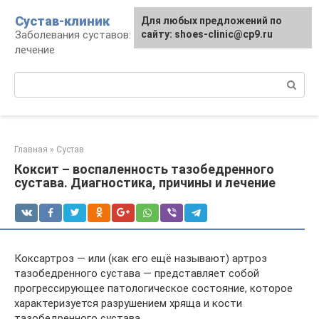
Перейти
Сустав-клиник
Для любых предложений по
к
Заболевания суставов: профилактика и
сайту: shoes-clinic@cp9.ru
контенту
лечение
Поиск:
Главная
»
Сустав
Коксит – воспаленность тазобедренного
сустава. Диагностика, причины и лечение
Коксартроз — или (как его ещё называют) артроз
тазобедренного сустава — представляет собой
прогрессирующее патологическое состояние, которое
характеризуется разрушением хряща и кости
тазобедренного сустава.