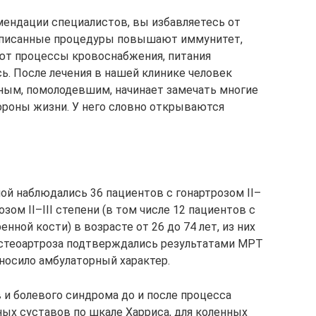
мендации специалистов, вы избавляетесь от
 описанные процедуры повышают иммунитет,
ют процессы кровоснабжения, питания
. После лечения в нашей клинике человек
ным, помолодевшим, начинает замечать многие
ороны жизни. У него словно открываются
мной наблюдались 36 пациентов с гонартрозом II–
озом II–III степени (в том числе 12 пациентов с
ной кости) в возрасте от 26 до 74 лет, из них
остеоартроза подтверждались результатами МРТ
носило амбулаторный характер.
и болевого синдрома до и после процесса
ных суставов по шкале Харриса, для коленных