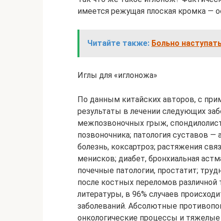
имеется режущая плоская кромка — 
Читайте также:
Больно наступать
Иглы для «иглоножа»
По данным китайских авторов, с пр
результаты в лечении следующих заб
межпозвоночных грыж, спондилолисте
позвоночника; патология суставов — 
болезнь, коксартроз; растяжения свя
менисков; диабет, бронхиальная астма
почечные патологии, простатит; тру
после костных переломов различной
литературы, в 96% случаев происход
заболеваний. Абсолютные противопок
онкологические процессы и тяжелые