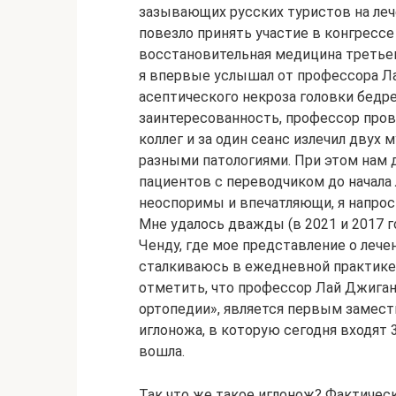
зазывающих русских туристов на леч
повезло принять участие в конгрессе
восстановительная медицина третьег
я впервые услышал от профессора Ла
асептического некроза головки бедр
заинтересованность, профессор пров
коллег и за один сеанс излечил двух
разными патологиями. При этом нам 
пациентов с переводчиком до начала 
неоспоримы и впечатляющи, я напрос
Мне удалось дважды (в 2021 и 2017 г
Ченду, где мое представление о лече
сталкиваюсь в ежедневной практике,
отметить, что профессор Лай Джига
ортопедии», является первым замес
иглоножа, в которую сегодня входят 
вошла.
Так что же такое иглонож? Фактическ