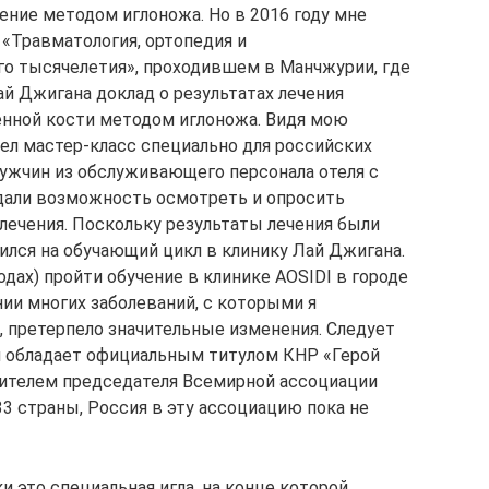
ение методом иглоножа. Но в 2016 году мне
 «Травматология, ортопедия и
о тысячелетия», проходившем в Манчжурии, где
й Джигана доклад о результатах лечения
енной кости методом иглоножа. Видя мою
ел мастер-класс специально для российских
 мужчин из обслуживающего персонала отеля с
дали возможность осмотреть и опросить
лечения. Поскольку результаты лечения были
ился на обучающий цикл в клинику Лай Джигана.
одах) пройти обучение в клинике AOSIDI в городе
нии многих заболеваний, с которыми я
 претерпело значительные изменения. Следует
н обладает официальным титулом КНР «Герой
тителем председателя Всемирной ассоциации
33 страны, Россия в эту ассоциацию пока не
и это специальная игла, на конце которой