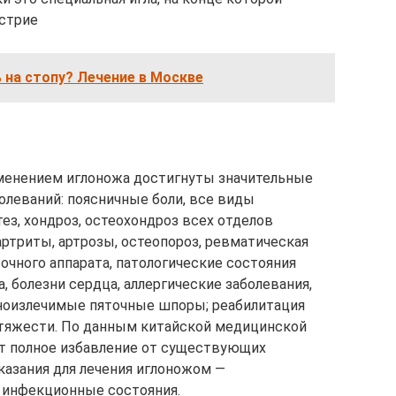
острие
 на стопу? Лечение в Москве
именением иглоножа достигнуты значительные
олеваний: поясничные боли, все виды
з, хондроз, остеохондроз всех отделов
артриты, артрозы, остеопороз, ревматическая
зочного аппарата, патологические состояния
, болезни сердца, аллергические заболевания,
дноизлечимые пяточные шпоры; реабилитация
 тяжести. По данным китайской медицинской
ит полное избавление от существующих
азания для лечения иглоножом —
 инфекционные состояния.