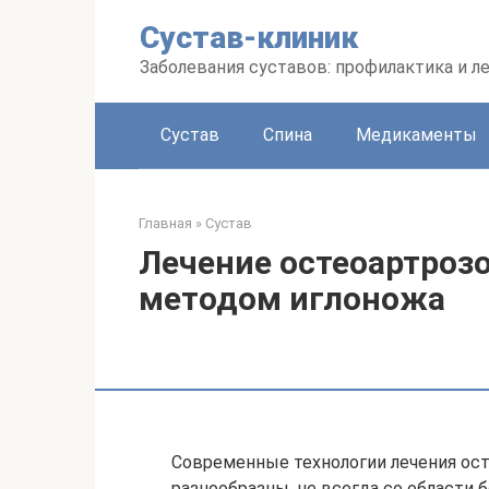
Перейти
Сустав-клиник
к
контенту
Заболевания суставов: профилактика и л
Сустав
Спина
Медикаменты
Главная
»
Сустав
Лечение остеоартроз
методом иглоножа
Современные технологии лечения ост
разнообразны, не всегда со области