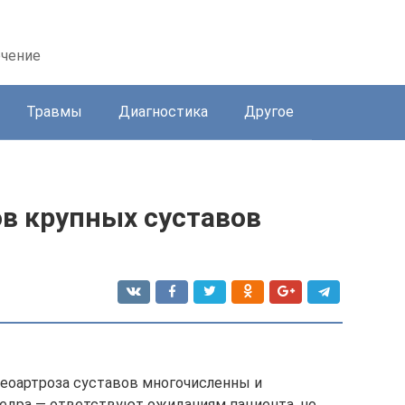
ечение
Травмы
Диагностика
Другое
ов крупных суставов
еоартроза суставов многочисленны и
 бедра — ответствуют ожиданиям пациента, но