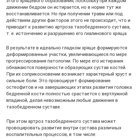
этого хрящевого образования, поскольку при каждом
движении бедром он истирается, но в норме тут же
восстанавливается. Но при получении травм или под
действием других факторов этого не происходит, что и
приводит к развитию артроза тазобедренного сустава,
т. е. истончению и разрушению его гиалинового хряща.
В результате в идеально гладком хряще формируются
деформированные участки, увеличивающиеся по мере
прогрессирования патологии. По мере его истирания
обнажаются поверхности образующих сустав костей.
При их соприкосновении возникает характерный хруст и
сильные боли. Это провоцирует формирование
остеофитов и на завершающих этапах развития головка
бедренной кости полностью срастается с вертлужной
впадиной, делая невозможным любые движения в
тазобедренном суставе.
При этом артроз тазобедренного сустава может
провоцировать развитие внутри сустава различных
воспалительных процессов, в том числе: