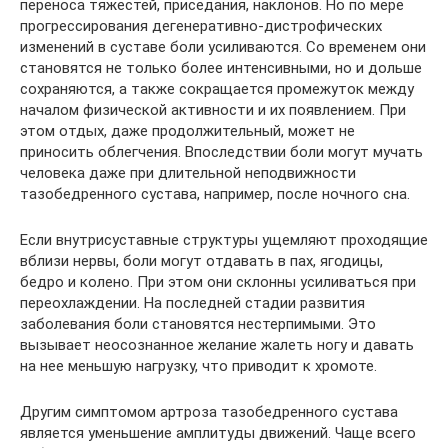
переноса тяжестей, приседания, наклонов. Но по мере
прогрессирования дегенеративно-дистрофических
изменений в суставе боли усиливаются. Со временем они
становятся не только более интенсивными, но и дольше
сохраняются, а также сокращается промежуток между
началом физической активности и их появлением. При
этом отдых, даже продолжительный, может не
приносить облегчения. Впоследствии боли могут мучать
человека даже при длительной неподвижности
тазобедренного сустава, например, после ночного сна.
Если внутрисуставные структуры ущемляют проходящие
вблизи нервы, боли могут отдавать в пах, ягодицы,
бедро и колено. При этом они склонны усиливаться при
переохлаждении. На последней стадии развития
заболевания боли становятся нестерпимыми. Это
вызывает неосознанное желание жалеть ногу и давать
на нее меньшую нагрузку, что приводит к хромоте.
Другим симптомом артроза тазобедренного сустава
является уменьшение амплитуды движений. Чаще всего