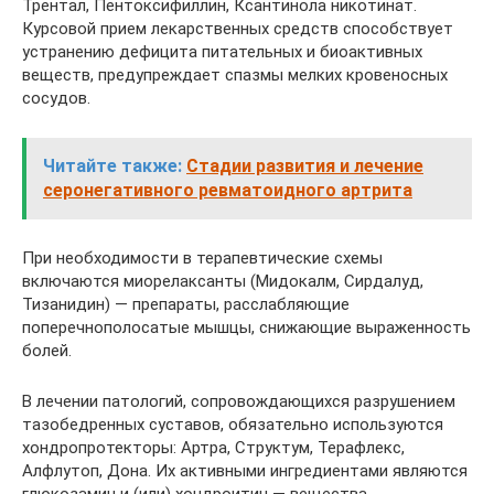
Трентал, Пентоксифиллин, Ксантинола никотинат.
Курсовой прием лекарственных средств способствует
устранению дефицита питательных и биоактивных
веществ, предупреждает спазмы мелких кровеносных
сосудов.
Читайте также:
Стадии развития и лечение
серонегативного ревматоидного артрита
При необходимости в терапевтические схемы
включаются миорелаксанты (Мидокалм, Сирдалуд,
Тизанидин) — препараты, расслабляющие
поперечнополосатые мышцы, снижающие выраженность
болей.
В лечении патологий, сопровождающихся разрушением
тазобедренных суставов, обязательно используются
хондропротекторы: Артра, Структум, Терафлекс,
Алфлутоп, Дона. Их активными ингредиентами являются