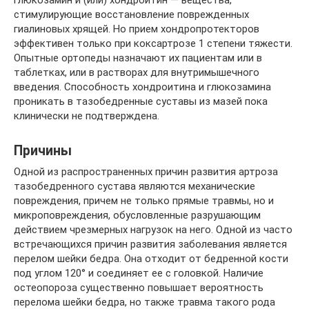
глюкозамин и (или) хондроитин — вещества,
стимулирующие восстановление поврежденных
гиалиновых хрящей. Но прием хондропротекторов
эффективен только при коксартрозе 1 степени тяжести.
Опытные ортопеды назначают их пациентам или в
таблетках, или в растворах для внутримышечного
введения. Способность хондроитина и глюкозамина
проникать в тазобедренные суставы из мазей пока
клинически не подтверждена.
Причины
Одной из распространенных причин развития артроза
тазобедренного сустава являются механические
повреждения, причем не только прямые травмы, но и
микроповреждения, обусловленные разрушающим
действием чрезмерных нагрузок на него. Одной из часто
встречающихся причин развития заболевания является
перелом шейки бедра. Она отходит от бедренной кости
под углом 120° и соединяет ее с головкой. Наличие
остеопороза существенно повышает вероятность
перелома шейки бедра, но также травма такого рода