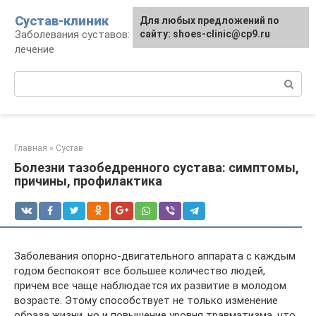
Перейти
Сустав-клиник
Для любых предложений по
к
Заболевания суставов: профилактика и
сайту: shoes-clinic@cp9.ru
контенту
лечение
Поиск:
Главная
»
Сустав
Болезни тазобедренного сустава: симптомы,
причины, профилактика
Заболевания опорно-двигательного аппарата с каждым
годом беспокоят все большее количество людей,
причем все чаще наблюдается их развитие в молодом
возрасте. Этому способствует не только изменение
образа жизни, но и повышение уровня травматизма, что