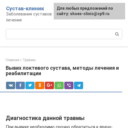
Перейти
Сустав-клиник
Для любых предложений по
к
Заболевания суставов: профилактика и
сайту: shoes-clinic@cp9.ru
контенту
лечение
Поиск:
Главная
»
Травмы
Вывих локтевого сустава, методы лечения и
реабилитации
Диагностика данной травмы
При вывихе необходимо срочно обратиться к врачу-