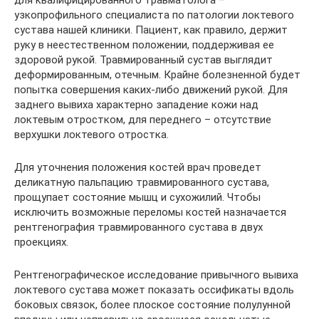
для квалифицированного травматолога –
узкопрофильного специалиста по патологии локтевого
сустава нашей клиники. Пациент, как правило, держит
руку в неестественном положении, поддерживая ее
здоровой рукой. Травмированный сустав выглядит
деформированным, отечным. Крайне болезненной будет
попытка совершения каких-либо движений рукой. Для
заднего вывиха характерно западение кожи над
локтевым отростком, для переднего – отсутствие
верхушки локтевого отростка.
Для уточнения положения костей врач проведет
деликатную пальпацию травмированного сустава,
прощупает состояние мышц и сухожилий. Чтобы
исключить возможные переломы костей назначается
рентгенография травмированного сустава в двух
проекциях.
Рентгенографическое исследование привычного вывиха
локтевого сустава может показать оссификаты вдоль
боковых связок, более плоское состояние полулунной