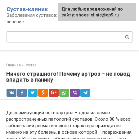
Перейти
Сустав-клиник
Для любых предложений по
к
Заболевания суставов: профилактика и
сайту: shoes-clinic@cp9.ru
контенту
лечение
Поиск:
Главная
»
Сустав
Ничего страшного! Почему артроз – не повод
впадать в панику
Деформирующий остеоартроз – одна из самых
распространенных патологий суставов. Около 80 % всех
заболеваний ревматического характера приходятся
именно на эту болезнь, в основе которой – повреждения
хряща. Как правило, заболевание развивается от того,