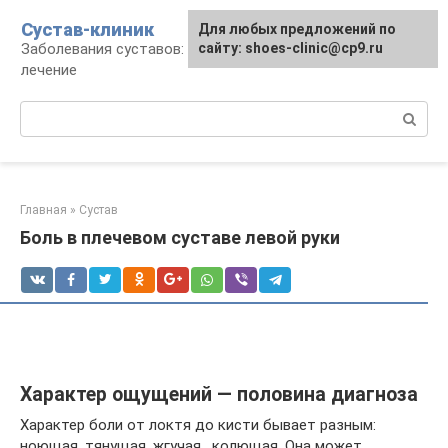
Перейти
Сустав-клиник
Для любых предложений по
к
Заболевания суставов: профилактика и
сайту: shoes-clinic@cp9.ru
контенту
лечение
Поиск:
Главная
»
Сустав
Боль в плечевом суставе левой руки
Характер ощущений — половина диагноза
Характер боли от локтя до кисти бывает разным:
ноющая, тянущая, жгучая , колющая. Она может