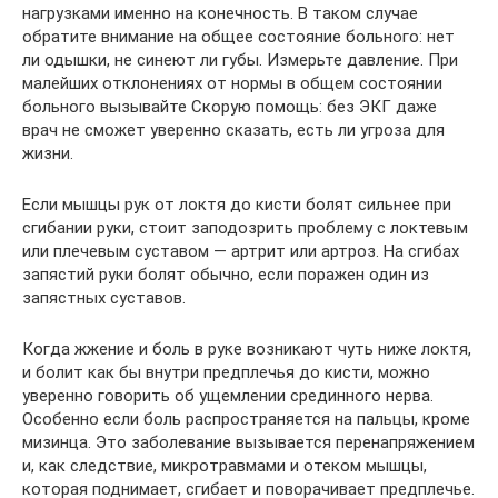
нагрузками именно на конечность. В таком случае
обратите внимание на общее состояние больного: нет
ли одышки, не синеют ли губы. Измерьте давление. При
малейших отклонениях от нормы в общем состоянии
больного вызывайте Скорую помощь: без ЭКГ даже
врач не сможет уверенно сказать, есть ли угроза для
жизни.
Если мышцы рук от локтя до кисти болят сильнее при
сгибании руки, стоит заподозрить проблему с локтевым
или плечевым суставом — артрит или артроз. На сгибах
запястий руки болят обычно, если поражен один из
запястных суставов.
Когда жжение и боль в руке возникают чуть ниже локтя,
и болит как бы внутри предплечья до кисти, можно
уверенно говорить об ущемлении срединного нерва.
Особенно если боль распространяется на пальцы, кроме
мизинца. Это заболевание вызывается перенапряжением
и, как следствие, микротравмами и отеком мышцы,
которая поднимает, сгибает и поворачивает предплечье.