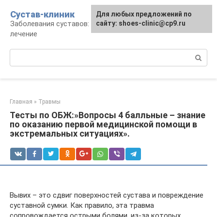
Перейти
Сустав-клиник
Для любых предложений по
к
Заболевания суставов: профилактика и
сайту: shoes-clinic@cp9.ru
контенту
лечение
Поиск:
Главная
»
Травмы
Тесты по ОБЖ:»Вопросы 4 балльные – знание
по оказанию первой медицинской помощи в
экстремальных ситуациях».
Вывих – это сдвиг поверхностей сустава и повреждение
суставной сумки. Как правило, эта травма
сопровождается острыми болями, из-за которых