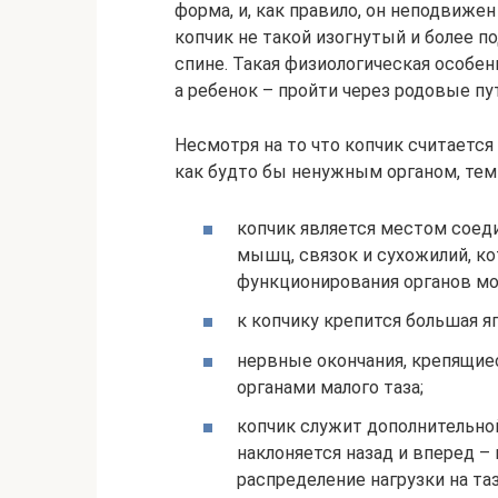
форма, и, как правило, он неподвиже
копчик не такой изогнутый и более п
спине. Такая физиологическая особе
а ребенок – пройти через родовые пу
Несмотря на то что копчик считаетс
как будто бы ненужным органом, тем 
копчик является местом соед
мышц, связок и сухожилий, к
функционирования органов мо
к копчику крепится большая я
нервные окончания, крепящиес
органами малого таза;
копчик служит дополнительной
наклоняется назад и вперед –
распределение нагрузки на та