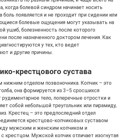
а, когда болевой синдром начинает носить
а боль появляется и не проходит при сидении или
ющиеся болевые ощущения могут указывать на
той ушиб, болезненность после которого
ни после назначенного доктором лечения. Как
иагностируются у тех, кто ведет
ют и другие причины.
чико-крестцового сустава
 нижним отделом позвоночника. Копчик – это
толба, она формируется из 3–5 сросшихся
 рудиментарное тело, поперечные отростки и
яет собой небольшой треугольник или пирамиду,
из. Крестец – это предпоследний отдел
соединяется крестцово-копчиковых суставом
ежду мужским и женским копчиком и
с крестцом. Мужской копчик отличает изогнутая