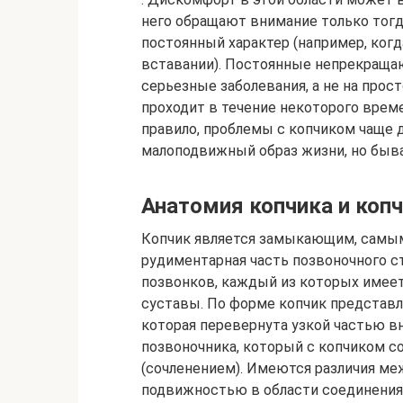
него обращают внимание только тогд
постоянный характер (например, когд
вставании). Постоянные непрекраща
серьезные заболевания, а не на прос
проходит в течение некоторого време
правило, проблемы с копчиком чаще д
малоподвижный образ жизни, но быва
Анатомия копчика и коп
Копчик является замыкающим, самым
рудиментарная часть позвоночного с
позвонков, каждый из которых имеет
суставы. По форме копчик представл
которая перевернута узкой частью вн
позвоночника, который с копчиком 
(сочленением). Имеются различия м
подвижностью в области соединения 