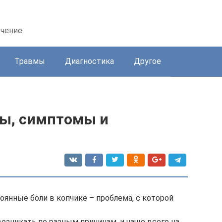
ечение
Травмы
Диагностика
Другое
ны, симптомы и
оянные боли в копчике – проблема, с которой
озникать по разным причинам, и чаще всего на