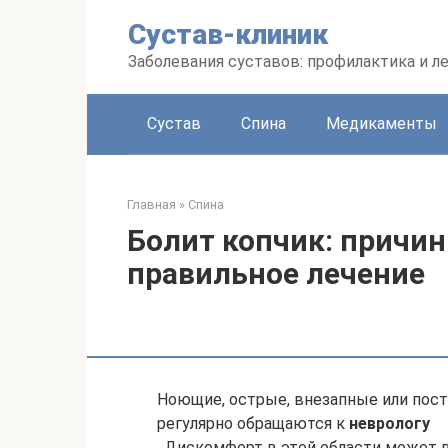
Перейти
Сустав-клиник
к
контенту
Заболевания суставов: профилактика и л
Сустав
Спина
Медикаменты
Главная
»
Спина
Болит копчик: причи
правильное лечение
Ноющие, острые, внезапные или пост
регулярно обращаются к
неврологу
. Дискомфорт в этой области может в