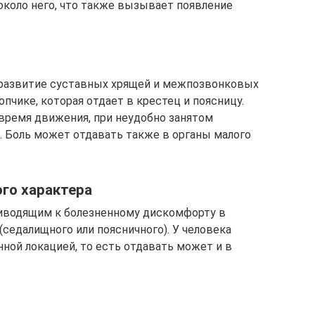
около него, что также вызывает появление
 развитие суставных хрящей и межпозвонковых
опчике, которая отдает в крестец и поясницу.
время движения, при неудобно занятом
. Боль может отдавать также в органы малого
го характера
риводящим к болезненному дискомфорту в
(седалищного или поясничного). У человека
нной локацией, то есть отдавать может и в