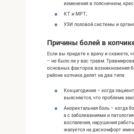
изменения в поясничном, крес
КТ и МРТ;
УЗИ половой системы и органо
Причины болей в копчик
Если вы придете к врачу и скажете, чт
– не было ли у вас травм. Травмиров
основных факторов возникновения б
районе копчика делят на два типа:
Кокцигодиния – когда пациент
выясняется, что проблема зак
Аноректальная боль – когда б
а с заболеваниями и патологи
воспаления, нарушения работ
жалуется на дискомфорт именн