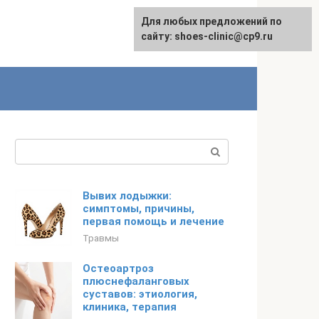
Для любых предложений по
сайту: shoes-clinic@cp9.ru
Поиск:
Вывих лодыжки:
симптомы, причины,
первая помощь и лечение
Травмы
Остеоартроз
плюснефаланговых
суставов: этиология,
клиника, терапия