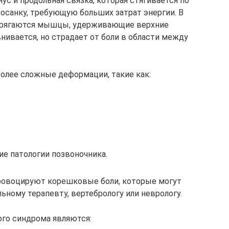
ус и продольная связка, которая стягивается по
 осанку, требующую больших затрат энергии. В
апрягаются мышцы, удерживающие верхние
нивается, но страдает от боли в области между
более сложные деформации, такие как:
е патологии позвоночника.
ровоцируют корешковые боли, которые могут
льному терапевту, вертебрологу или неврологу.
го синдрома являются: