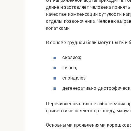
От напряженной аорты приходит в тон
длине и заставляет человека принять
качестве компенсации сутулости н
отделы позвоночника. Человек вырав
лопатками.
В основе грудной боли могут быть и 
сколиоз;
кифоз;
спондилез;
дегенеративно-дистрофически
Перечисленные выше заболевания п
привести человека к ортопеду, мануа
Основными проявлениями корешково