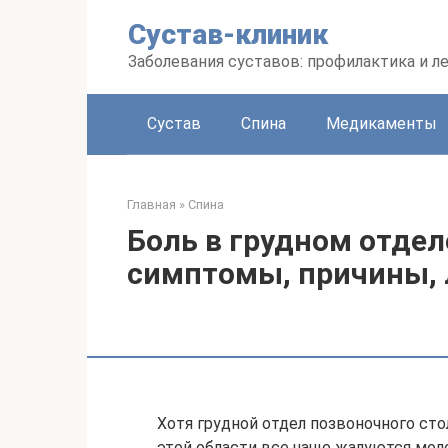
Перейти
Сустав-клиник
к
контенту
Заболевания суставов: профилактика и л
Сустав
Спина
Медикаменты
Главная
»
Спина
Боль в грудном отдел
симптомы, причины, 
Хотя грудной отдел позвоночного сто
этой области все чаще жалуются мол