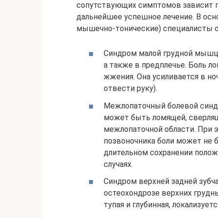
сопутствующих симптомов зависит п
дальнейшее успешное лечение. В ос
мышечно-тонические) специалисты 
Синдром малой грудной мышцы
а также в предплечье. Боль 
жжения. Она усиливается в но
отвести руку).
Межлопаточный болевой синдр
может быть ломящей, сверлящ
межлопаточной области. При э
позвоночника боли может не б
длительном сохранении положе
случаях.
Синдром верхней задней зубч
остеохондрозе верхних грудн
тупая и глубинная, локализуетс