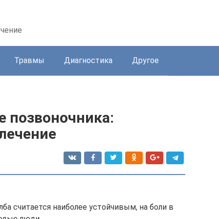
ечение
Травмы
Диагностика
Другое
е позвоночника:
лечение
лба считается наиболее устойчивым, на боли в
одые люди.