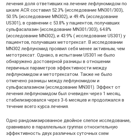
лечения доля ответивших на лечение лефлуномидом по
шкале ACR составил 52.3% (исследование MN301/303),
50.5% (исследование MN302), и 49.4% (исследование
US301), в сравнении с 53.8% у пациентов, получавших
сульфасалазин (исследование MN301/303), 64.8%
(исследование MN302), и 43.9% ( исследование US301) у
пациентов, получавших метотрексат. В исследовании
MN302 лефлуномид проявил себя менее активным, чем
метотрексат. Однако, в испытании US301 не было
обнаружено достоверной разницы в отношении
первичных параметров эффективности между
лефлуномидом и метотрексатом. Также не было
отмечено разницы между лефлуномидом и
сульфасалазином (исследование MN301). Эффект от
лечения лефлуномидом был очевиден через 1 месяц,
стабилизировался через 3-6 месяцев и продолжался в
течение всего курса лечения.
Одно рандомизированное двойное слепое исследование,
сравнивало в параллельных группах относительную
эффективность двух различных суточных схем