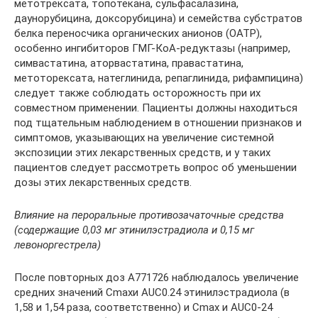
метотрексата, топотекана, сульфасалазина,
даунорубицина, доксорубицина) и семейства субстратов
белка переносчика органических анионов (ОАТР),
особенно ингибиторов ГМГ-КоА-редуктазы (например,
симвастатина, аторвастатина, правастатина,
метоторексата, натеглинида, репаглинида, рифампицина)
следует также соблюдать осторожность при их
совместном применении. Пациенты должны находиться
под тщательным наблюдением в отношении признаков и
симптомов, указывающих на увеличение системной
экспозиции этих лекарственных средств, и у таких
пациентов следует рассмотреть вопрос об уменьшении
дозы этих лекарственных средств.
Влияние на пероральные противозачаточные средства
(содержащие 0,03 мг этинилэстрадиола и 0,15 мг
левоноргестрела)
После повторных доз А771726 наблюдалось увеличение
средних значений Сmахи AUC0.24 этинилэстрадиола (в
1,58 и 1,54 раза, соответственно) и Сmах и AUC0-24