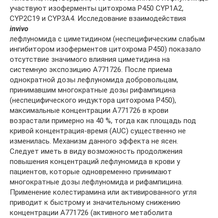
участвуют изоферменты цитохрома Р450 CYP1A2,
CYP2C19 и CYP3A4. Исследование взаимодействия
in
vivo
лефлуномида с циметидином (неспецифическим слабым
ингибитором изоферментов цитохрома Р450) показало
отсутствие значимого влияния циметидина на
системную экспозицию А771726. После приема
однократной дозы лефлуномида добровольцам,
принимавшим многократные дозы рифампицина
(неспецифического индуктора цитохрома Р450),
максимальные концентрации А771726 в крови
возрастали примерно на 40 %, тогда как площадь под
кривой концентрация-время (AUC) существенно не
изменилась. Механизм данного эффекта не ясен.
Следует иметь в виду возможность продолжения
повышения концентраций лефлуномида в крови у
пациентов, которые одновременно принимают
многократные дозы лефлуномида и рифампицина.
Применение колестирамина или активированного угля
приводит к быстрому и значительному снижению
концентрации А771726 (активного метаболита