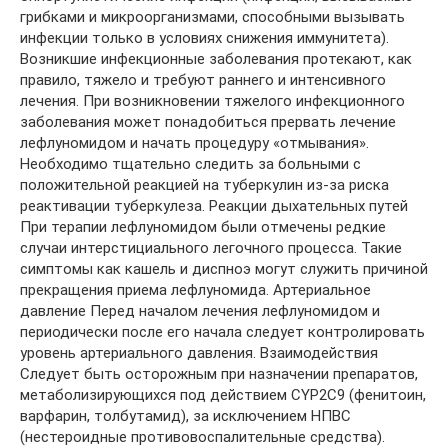
грибками и микроорганизмами, способными вызывать
инфекции только в условиях снижения иммунитета).
Возникшие инфекционные заболевания протекают, как
правило, тяжело и требуют раннего и интенсивного
лечения. При возникновении тяжелого инфекционного
заболевания может понадобиться прервать лечение
лефлуномидом и начать процедуру «отмывания».
Необходимо тщательно следить за больными с
положительной реакцией на туберкулин из-за риска
реактивации туберкулеза. Реакции дыхательных путей
При терапии лефлуномидом были отмечены редкие
случаи интерстициального легочного процесса. Такие
симптомы как кашель и диспноэ могут служить причиной
прекращения приема лефлуномида. Артериальное
давление Перед началом лечения лефлуномидом и
периодически после его начала следует контролировать
уровень артериального давления. Взаимодействия
Следует быть осторожным при назначении препаратов,
метаболизирующихся под действием CYP2C9 (фенитоин,
варфарин, толбутамид), за исключением НПВС
(нестероидные противовоспалительные средства).