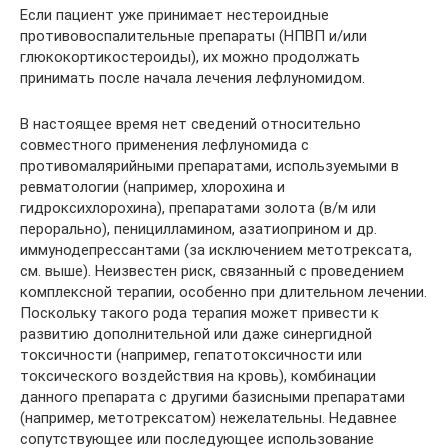
Если пациент уже принимает нестероидные
противовоспалительные препараты (НПВП и/или
глюкокортикостероиды), их можно продолжать
принимать после начала лечения лефлуномидом.
В настоящее время нет сведений относительно
совместного применения лефлуномида с
противомалярийными препаратами, используемыми в
ревматологии (например, хлорохина и
гидроксихлорохина), препаратами золота (в/м или
перорально), пеницилламином, азатиоприном и др.
иммунодепрессантами (за исключением метотрексата,
см. выше). Неизвестен риск, связанный с проведением
комплексной терапии, особенно при длительном лечении.
Поскольку такого рода терапия может привести к
развитию дополнительной или даже синергидной
токсичности (например, гепатотоксичности или
токсического воздействия на кровь), комбинации
данного препарата с другими базисными препаратами
(например, метотрексатом) нежелательны. Недавнее
сопутствующее или последующее использование