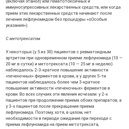
(включая этанол) или гематотоксичных и
иммуносупрессивных лекарственных средств, или когда
прием этих лекарственных средств начинают после
лечения лефлуномидом без процедуры «оОсобые
указания»).
С метотрексатом
У некоторых (у 5 из 30) пациентов с ревматоидным
артритом при одновременном приеме лефлуномида (10 —
20 мг в сутки) и метотрексата (10 — 25 мг в неделю)
наблюдалось 2-3-кратное повышение активности
«печеночных» ферментов в крови, а у других 5-ти
пациентов наблюдалось более чем 3-кратное
повышение активности «печеночных» ферментов в
крови. Во всех случаях эти явления исчезали: у 2-х
пациентов при продолжении приема обоих препаратов, а
у 3-х пациентов после прекращения приема
лефлуномида. Поэтому, хотя, в целом, нет
необходимости в периоде ожидания при переходе с
приема лефлуномида на прием метотрексата,