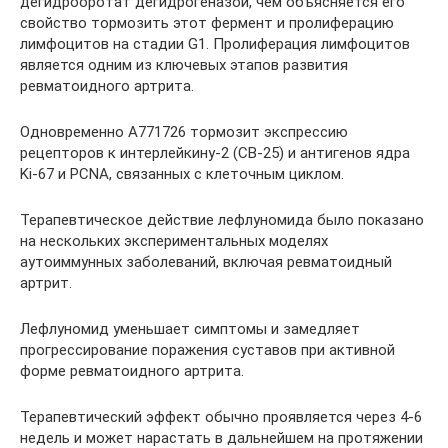
дегидрооротат дегидрогеназой, чем объясняется его
свойство тормозить этот фермент и пролиферацию
лимфоцитов на стадии G1. Пролиферация лимфоцитов
является одним из ключевых этапов развития
ревматоидного артрита.
Одновременно А771726 тормозит экспрессию
рецепторов к интерлейкину-2 (СВ-25) и антигенов ядра
Ki-67 и PCNA, связанных с клеточным циклом.
Терапевтическое действие лефлуномида было показано
на нескольких экспериментальных моделях
аутоиммунных заболеваний, включая ревматоидный
артрит.
Лефлуномид уменьшает симптомы и замедляет
прогрессирование поражения суставов при активной
форме ревматоидного артрита.
Терапевтический эффект обычно проявляется через 4-6
недель и может нарастать в дальнейшем на протяжении