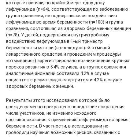
которые приняли, по крайней мере, одну дозу
лефлуномида (n=64), соответствующая по заболеванию
группа сравнения, не подвергавшаяся воздействию
лефлуномида во время беременности (n=108) и группа
сравнения, состоявшая из здоровых беременных женщин
(n=78). У детей, подвергшихся внутриутробному
воздействию лефлуномида в 1-ый триместр
беременности матери (с последующей отменой
лекарственного средства и проведением процедуры
«отмывания») зарегистрировано возникновение крупных
пороков развития в 5.4% случаев, а в группах сравнения
аналогичные аномалии составили 4.2% в случае
пациенток с ревматоидным артритом и 4.2% в случае
здоровых беременных женщин.
Результаты этого исследования, которое было
преждевременно прекращено вследствие сокращения
числа участников, не изменило исходного
противопоказания к применению лефлуномида во время
беременности. В частности, в исследовании не
проводили изучения возможных рисков, связанных с