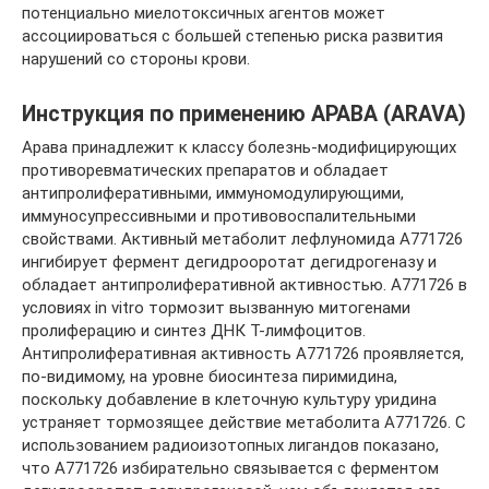
потенциально миелотоксичных агентов может
ассоциироваться с большей степенью риска развития
нарушений со стороны крови.
Инструкция по применению АРАВА (ARAVA)
Арава принадлежит к классу болезнь-модифицирующих
противоревматических препаратов и обладает
антипролиферативными, иммуномодулирующими,
иммуносупрессивными и противовоспалительными
свойствами. Активный метаболит лефлуномида А771726
ингибирует фермент дегидрооротат дегидрогеназу и
обладает антипролиферативной активностью. А771726 в
условиях in vitro тормозит вызванную митогенами
пролиферацию и синтез ДНК Т-лимфоцитов.
Антипролиферативная активность А771726 проявляется,
по-видимому, на уровне биосинтеза пиримидина,
поскольку добавление в клеточную культуру уридина
устраняет тормозящее действие метаболита А771726. С
использованием радиоизотопных лигандов показано,
что А771726 избирательно связывается с ферментом