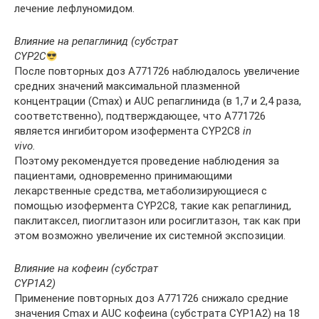
лечение лефлуномидом.
Влияние на репаглинид (субстрат
CYP
2
C
После повторных доз А771726 наблюдалось увеличение
средних значений максимальной плазменной
концентрации (Сmaх) и AUC репаглинида (в 1,7 и 2,4 раза,
соответственно), подтверждающее, что А771726
является ингибитором изофермента CYP2C8
in
vivo
.
Поэтому рекомендуется проведение наблюдения за
пациентами, одновременно принимающими
лекарственные средства, метаболизирующиеся с
помощью изофермента CYP2C8, такие как репаглинид,
паклитаксел, пиоглитазон или росиглитазон, так как при
этом возможно увеличение их системной экспозиции.
Влияние на кофеин (субстрат
CYP
1
A
2)
Применение повторных доз А771726 снижало средние
значения Сmах и AUC кофеина (субстрата CYP1А2) на 18