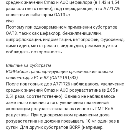
средних значений Сmах и AUC цефаклора (в 1,43 и 1,54
раза соответственно), подтверждающее, что А771726
является ингибитором ОАТ3
in
vivo
.
Поэтому при одновременном применении субстратов
ОАТ3, таких как цефаклор, бензилпенициллин,
ципрофлоксацин, индометацин, кетопрофен, фуросемид,
циметидин, метотрексат, зидовудин, рекомендуется
соблюдать осторожность.
Влияние на субстраты
BCRP
и/или транспортирующие органические анионы
полипептиды В1 и В3 (ОАТР1В1/В3)
После повторных доз А771726 наблюдалось увеличение
средних значений Сmах и AUC розувастатина (в 2,65 и
2,51 раза, соответственно). Однако не наблюдалось
заметного влияния этого увеличения плазменной
экспозиции розувастатина на активность ГМГ-КоА-
редуктазы. При одновременном применении доза
розувастатина не должна превышать 10 мг один раз в
сутки. Для других субстратов BCRP (например,