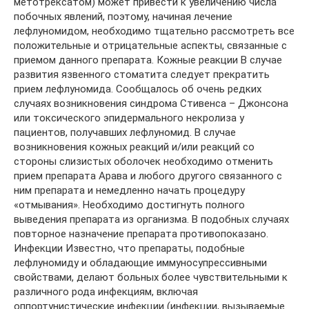
метотрексатом) может привести к увеличению числа
побочных явлений, поэтому, начиная лечение
лефлуномидом, необходимо тщательно рассмотреть все
положительные и отрицательные аспекты, связанные с
приемом данного препарата. Кожные реакции В случае
развития язвенного стоматита следует прекратить
прием лефлуномида. Сообщалось об очень редких
случаях возникновения синдрома Стивенса – Джонсона
или токсического эпидермального некролиза у
пациентов, получавших лефлуномид. В случае
возникновения кожных реакций и/или реакций со
стороны слизистых оболочек необходимо отменить
прием препарата Арава и любого другого связанного с
ним препарата и немедленно начать процедуру
«отмывания». Необходимо достигнуть полного
выведения препарата из организма. В подобных случаях
повторное назначение препарата противопоказано.
Инфекции Известно, что препараты, подобные
лефлуномиду и обладающие иммуносупрессивными
свойствами, делают больных более чувствительными к
различного рода инфекциям, включая
оппортунистические инфекции (инфекции, вызываемые