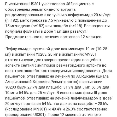
В испытании US301 участвовало 482 пациента с
обострением ревматоидного артрита,
рандомизированных к получению лефлуномида 20 мг/сут
(n=182), метотрексата 7.5 мг/неделю с повышением до
15 мг/неделю (n=182) или плацебо (n=118). Все пациенты
получали фолиаты в дозе 1 мг два раза/сут.
Продолжительность лечения составила 12 месяцев.
Лефлуномид в суточной дозе как минимум 10 мг (10-25
мг) в испытании YU203, 20 мг в испытаниях MN301
статистически достоверно превосходил плацебо в
аспекте снятия симптомов ревматоидного артрита во
всех трех плацебо-контролируемых исследованиях. Доля
пациентов, ответивших на лечения по ACRшкале (шкала
Американской Коллегия Ревматологов) в испытании
YU203 были 27.7% для плацебо, 31.9% для 5 мг, 50.5% для
10 мг и 54.5% для 25 мг/сут. В испытаниях фазы III доля
пациентов, ответивших на лечение лефлуномидом в дозе
20 мг/сут составил 54.6%, тогда как на плацебо – 28.6%
(исследование MN301), и 49.4% и 26.3% соответственно
(исследование US301). После 12 месяцев активного