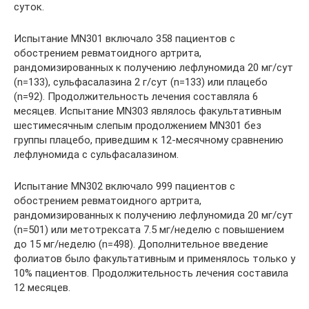
суток.
Испытание MN301 включало 358 пациентов с
обострением ревматоидного артрита,
рандомизированных к получению лефлуномида 20 мг/сут
(n=133), сульфасалазина 2 г/сут (n=133) или плацебо
(n=92). Продолжительность лечения составляла 6
месяцев. Испытание MN303 являлось факультативным
шестимесячным слепым продолжением MN301 без
группы плацебо, приведшим к 12-месячному сравнению
лефлуномида с сульфасалазином.
Испытание MN302 включало 999 пациентов с
обострением ревматоидного артрита,
рандомизированных к получению лефлуномида 20 мг/сут
(n=501) или метотрексата 7.5 мг/неделю с повышением
до 15 мг/неделю (n=498). Дополнительное введение
фолиатов было факультативным и применялось только у
10% пациентов. Продолжительность лечения составила
12 месяцев.