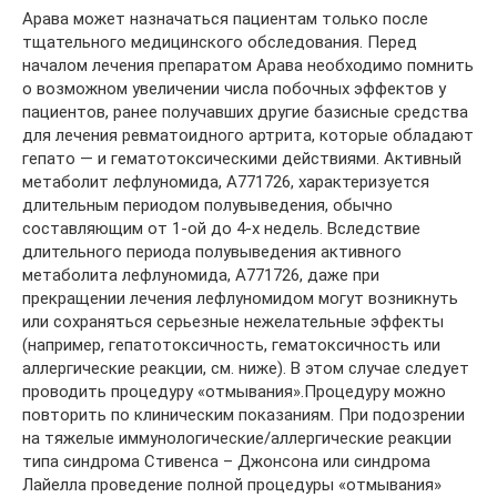
Арава может назначаться пациентам только после
тщательного медицинского обследования. Перед
началом лечения препаратом Арава необходимо помнить
о возможном увеличении числа побочных эффектов у
пациентов, ранее получавших другие базисные средства
для лечения ревматоидного артрита, которые обладают
гепато — и гематотоксическими действиями. Активный
метаболит лефлуномида, А771726, характеризуется
длительным периодом полувыведения, обычно
составляющим от 1-ой до 4-х недель. Вследствие
длительного периода полувыведения активного
метаболита лефлуномида, А771726, даже при
прекращении лечения лефлуномидом могут возникнуть
или сохраняться серьезные нежелательные эффекты
(например, гепатотоксичность, гематоксичность или
аллергические реакции, см. ниже). В этом случае следует
проводить процедуру «отмывания».Процедуру можно
повторить по клиническим показаниям. При подозрении
на тяжелые иммунологические/аллергические реакции
типа синдрома Стивенса – Джонсона или синдрома
Лайелла проведение полной процедуры «отмывания»