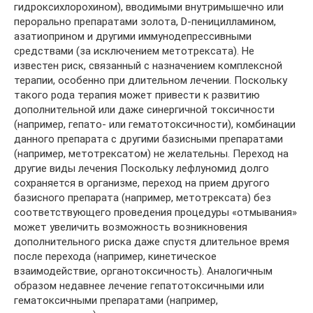
гидроксихлорохином), вводимыми внутримышечно или
перорально препаратами золота, D-пеницилламином,
азатиоприном и другими иммунодепрессивными
средствами (за исключением метотрексата). Не
известен риск, связанный с назначением комплексной
терапии, особенно при длительном лечении. Поскольку
такого рода терапия может привести к развитию
дополнительной или даже синергичной токсичности
(например, гепато- или гематотоксичности), комбинации
данного препарата с другими базисными препаратами
(например, метотрексатом) не желательны. Переход на
другие виды лечения Поскольку лефлуномид долго
сохраняется в организме, переход на прием другого
базисного препарата (например, метотрексата) без
соответствующего проведения процедуры «отмывания»
может увеличить возможность возникновения
дополнительного риска даже спустя длительное время
после перехода (например, кинетическое
взаимодействие, органотоксичность). Аналогичным
образом недавнее лечение гепатотоксичными или
гематоксичными препаратами (например,