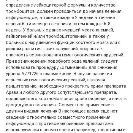
определение лейкоцитарной формулы и количества
тромбоцитов, должен проводиться до начала лечения
лефлуномидом, а также каждые 2 недели в течение
первых 6-ти месяцев лечения и затем каждые 6-8
недель. У больных с ранее имевшей место анемией,
лейкопенией и/или тромбоцитопенией, а также у
больных с нарушениями функции костного мозга или с
риском развития таких нарушений, возрастает
опасность возникновения гематологических нарушений.
При возникновении подобного рода явлений следует
использовать процедуру «отмывания» для снижения
уровня А771726 в плазме крови. В случае развития
серьезных гематологических реакций, включая
панцитопению, необходимо прекратить прием препарата
Арава и любого другого сопутствующего препарата,
подавляющего костномозговое кроветворение, и начать
процедуру «отмывания». Совместное применение с
другими видами лечения В настоящее время еще нет
сведений относительно совместного применения
лефлуномида с противомалярийными препаратами,
используемыми в ревматологии (например, хлорохином и