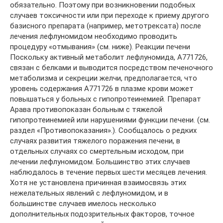
обязательно. Поэтому при возникновении подобных
случаев токсичности или при переходе к приему другого
базисного препарата (например, метотрексата) после
лечения лефлуномидом необходимо проводить
процедуру «отмывания» (см. ниже). Реакции печени
Поскольку активный метаболит лефлуномида, А771726,
связан с белками и выводится посредством печеночного
метаболизма и секреции желчи, предполагается, что
уровень содержания А771726 в плазме крови может
повышаться у больных с гипопротеинемией. Препарат
Арава противопоказан больным с тяжелой
гипопротеинемией или нарушениями функции печени. (см.
раздел «Противопоказания».). Сообщалось о редких
случаях развития тяжелого поражения печени, в
отдельных случаях со смертельным исходом, при
лечении лефлуномидом. Большинство этих случаев
наблюдалось в течение первых шести месяцев лечения.
Хотя не установлена причинная взаимосвязь этих
нежелательных явлений с лефлуномидом, и в
большинстве случаев имелось несколько
дополнительных подозрительных факторов, точное