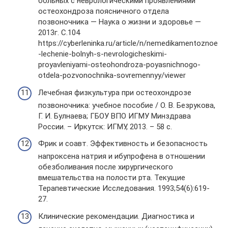
больных с неврологическими проявлениями
остеохондроза поясничного отдела
позвоночника — Наука о жизни и здоровье —
2013г. С.104
https://cyberleninka.ru/article/n/nemedikamentoznoe
-lechenie-bolnyh-s-nevrologicheskimi-
proyavleniyami-osteohondroza-poyasnichnogo-
otdela-pozvonochnika-sovremennyy/viewer
Лечебная физкультура при остеохондрозе
позвоночника: учебное пособие / О. В. Безрукова,
Г. И. Булнаева; ГБОУ ВПО ИГМУ Минздрава
России. – Иркутск: ИГМУ, 2013. – 58 с.
Фрик и соавт. Эффективность и безопасность
напроксена натрия и ибупрофена в отношении
обезболивания после хирургического
вмешательства на полости рта. Текущие
Терапевтические Исследования. 1993;54(6):619-
27.
Клинические рекомендации. Диагностика и