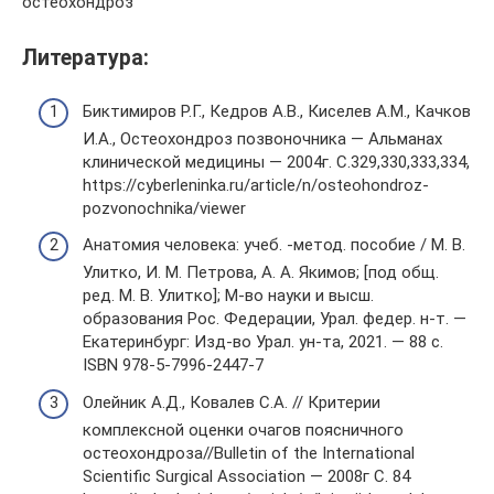
остеохондроз
Литература:
Биктимиров Р.Г., Кедров А.В., Киселев А.М., Качков
И.А., Остеохондроз позвоночника — Альманах
клинической медицины — 2004г. С.329,330,333,334,
https://cyberleninka.ru/article/n/osteohondroz-
pozvonochnika/viewer
Анатомия человека: учеб. -метод. пособие / М. В.
Улитко, И. М. Петрова, А. А. Якимов; [под общ.
ред. М. В. Улитко]; М-во науки и высш.
образования Рос. Федерации, Урал. федер. н-т. —
Екатеринбург: Изд-во Урал. ун-та, 2021. — 88 с.
ISBN 978-5-7996-2447-7
Олейник А.Д., Ковалев С.А. // Критерии
комплексной оценки очагов поясничного
остеохондроза//Bulletin of the International
Scientific Surgical Association — 2008г С. 84