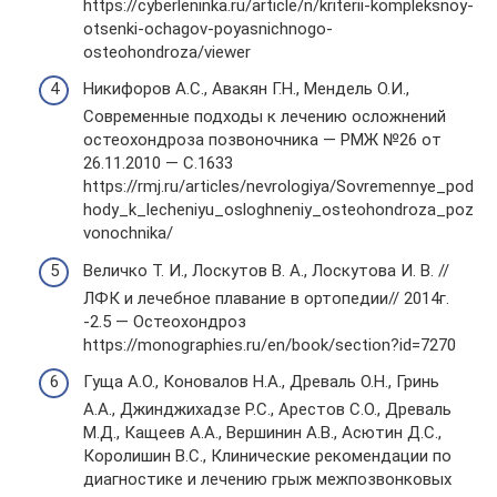
https://cyberleninka.ru/article/n/kriterii-kompleksnoy-
otsenki-ochagov-poyasnichnogo-
osteohondroza/viewer
Никифоров А.С., Авакян Г.Н., Мендель О.И.,
Современные подходы к лечению осложнений
остеохондроза позвоночника — РМЖ №26 от
26.11.2010 — С.1633
https://rmj.ru/articles/nevrologiya/Sovremennye_pod
hody_k_lecheniyu_osloghneniy_osteohondroza_poz
vonochnika/
Величко Т. И., Лоскутов В. А., Лоскутова И. В. //
ЛФК и лечебное плавание в ортопедии// 2014г.
-2.5 — Остеохондроз
https://monographies.ru/en/book/section?id=7270
Гуща А.О., Коновалов Н.А., Древаль О.Н., Гринь
А.А., Джинджихадзе Р.С., Арестов С.О., Древаль
М.Д., Кащеев А.А., Вершинин А.В., Асютин Д.С.,
Королишин В.С., Клинические рекомендации по
диагностике и лечению грыж межпозвонковых