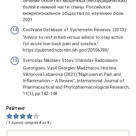
лечение скелетно-мышечных (неспецифических)
болей в нижней части спины. Российское
межрегиональное общество по изучению боли.
2021
Cochrane Database of Systematic Reviews. (2010.)
“Advice to rest in bed versus advice to stay active
for acute low-back pain and sciatica.”
https://pubmed.ncbi.nlm.nih.gov/20556780/
Svetoslav Nikolaev Stoev, Stanislav Radoslavov
Gueоrguiev, Vasil Georgiev Madzharov, Hristina
Viktorova Lebanova (2021).“Naproxen in Pain and
Inflammation – A Review”, International Journal of
Pharmaceutical and Phytopharmacological Research,
11(1), pp.142-148.
Рейтинг
(
1
оценка, среднее
4
из
5
)