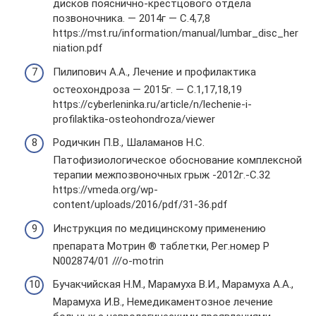
дисков пояснично-крестцового отдела
позвоночника. — 2014г — С.4,7,8
https://mst.ru/information/manual/lumbar_disc_her
niation.pdf
Пилипович А.А., Лечение и профилактика
остеохондроза — 2015г. — С.1,17,18,19
https://cyberleninka.ru/article/n/lechenie-i-
profilaktika-osteohondroza/viewer
Родичкин П.В., Шаламанов Н.С.
Патофизиологическое обоснование комплексной
терапии межпозвоночных грыж -2012г.-С.32
https://vmeda.org/wp-
content/uploads/2016/pdf/31-36.pdf
Инструкция по медицинскому применению
препарата Мотрин ® таблетки, Рег.номер Р
N002874/01 ///o-motrin
Бучакчийская Н.М., Марамуха В.И., Марамуха А.А.,
Марамуха И.В., Немедикаментозное лечение