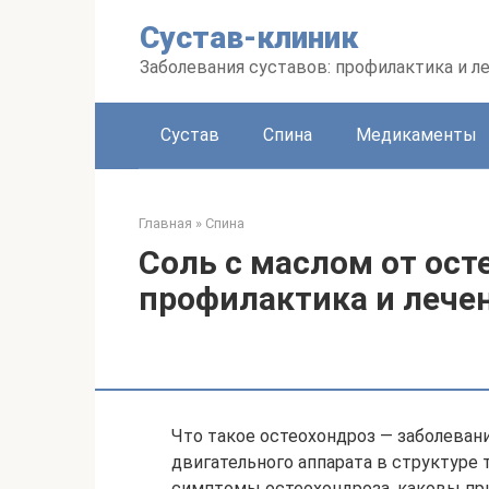
Перейти
Сустав-клиник
к
контенту
Заболевания суставов: профилактика и л
Сустав
Спина
Медикаменты
Главная
»
Спина
Соль с маслом от ост
профилактика и лече
Что такое остеохондроз — заболевани
двигательного аппарата в структуре 
симптомы остеохондроза, каковы при