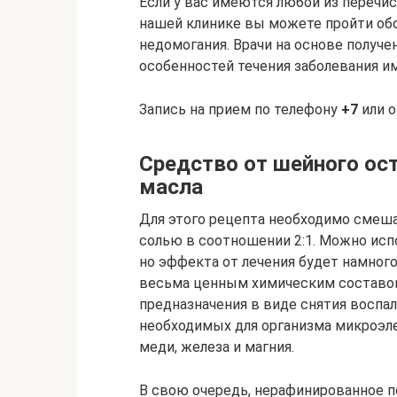
Если у вас имеются любой из перечи
нашей клинике вы можете пройти обс
недомогания. Врачи на основе получе
особенностей течения заболевания им
Запись на прием по телефону
+7
или о
Средство от шейного ост
масла
Для этого рецепта необходимо смеш
солью в соотношении 2:1. Можно исп
но эффекта от лечения будет намног
весьма ценным химическим составом
предназначения в виде снятия воспал
необходимых для организма микроэлеме
меди, железа и магния.
В свою очередь, нерафинированное п