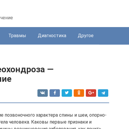
ечение
Травмы
Диагностика
Другое
еохондроза —
ние
е позвоночного характера спины и шеи, опорно-
тела человека. Каковы первые признаки и
чины возникновения заболевания, как лечить,