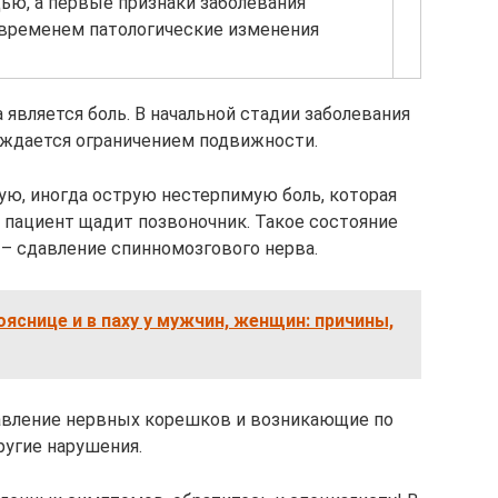
ю, а первые признаки заболевания
 временем патологические изменения
вляется боль. В начальной стадии заболевания
вождается ограничением подвижности.
ю, иногда острую нестерпимую боль, которая
о пациент щадит позвоночник. Такое состояние
 сдавление спинномозгового нерва.
ояснице и в паху у мужчин, женщин: причины,
давление нервных корешков и возникающие по
ругие нарушения.