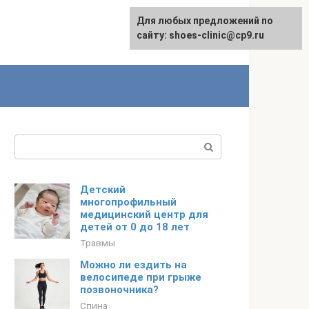
Для любых предложений по
сайту: shoes-clinic@cp9.ru
Поиск:
Детский
многопрофильный
медицинский центр для
детей от 0 до 18 лет
Травмы
Можно ли ездить на
велосипеде при грыже
позвоночника?
Спина