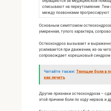
обращаются за медицинской помощь
списывают на переутомление. Тем
между позвонками прогрессируют.
Основным симптомом остеохондроза я
умеренная, тупого характера, сопро
Остеохондроз вызывает и выраженну
усиливается при движении, из-за чег
сопровождает корешковый синдром –
Читайте также:
Тянущие боли в п
как лечить
Другие признаки остеохондроза – с
этой причине боли по ходу нервов и д