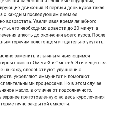
где человека беспокоят болевые ощущения,
сирующие движения. В первый день курса такая
, а с каждым последующим днем ее
о возрастать. Увеличивая время лечебного
уты, его необходимо довести до 20 минут, а
ечения вплоть до окончания всего курса. После
ным горячим полотенцем и тщательно укутать.
 можно заменить и льняным, являющимся
рных кислот Омега-3 и Омега-6. Эти вещества
е на кожу, способствуют улучшению
ществ, укрепляют иммунитет и помогают
оспалительными процессами. Но в этом случае
няное масло, в отличие от подсолнечного,
у заранее приготовленную на весь курс лечения
в герметично закрытой емкости.