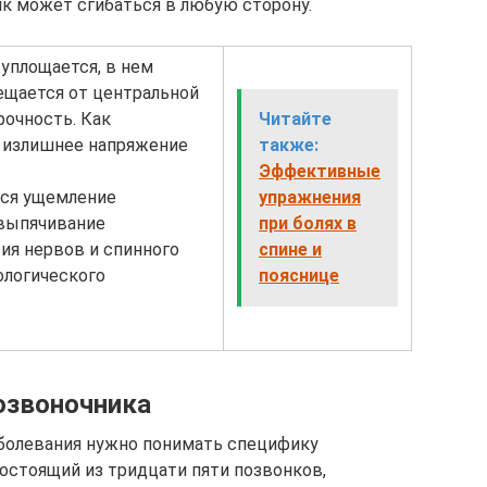
к может сгибаться в любую сторону.
 уплощается, в нем
ещается от центральной
рочность. Как
Читайте
 излишнее напряжение
также:
Эффективные
тся ущемление
упражнения
 выпячивание
при болях в
я нервов и спинного
спине и
ологического
пояснице
озвоночника
аболевания нужно понимать специфику
Состоящий из тридцати пяти позвонков,