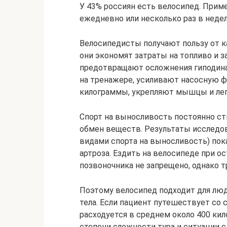
У 43% россиян есть велосипед. Прим
ежедневно или несколько раз в неде
Велосипедисты получают пользу от к
они экономят затраты на топливо и 
предотвращают осложнения гиподина
на тренажере, усиливают насосную 
килограммы, укрепляют мышцы и легк
Спорт на выносливость постоянно ст
обмен веществ. Результаты исследов
видами спорта на выносливость) пока
артроза. Ездить на велосипеде при о
позвоночника не запрещено, однако 
Поэтому велосипед подходит для люд
тела. Если пациент путешествует со 
расходуется в среднем около 400 кило
степени сложности тура и ситуации с