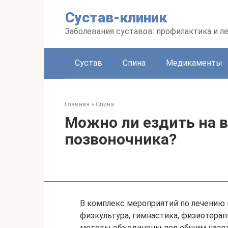
Перейти
Сустав-клиник
к
контенту
Заболевания суставов: профилактика и л
Сустав
Спина
Медикаменты
Главная
»
Спина
Можно ли ездить на 
позвоночника?
В комплекс мероприятий по лечению
физкультура, гимнастика, физиотерапи
методы объединены под общим назва