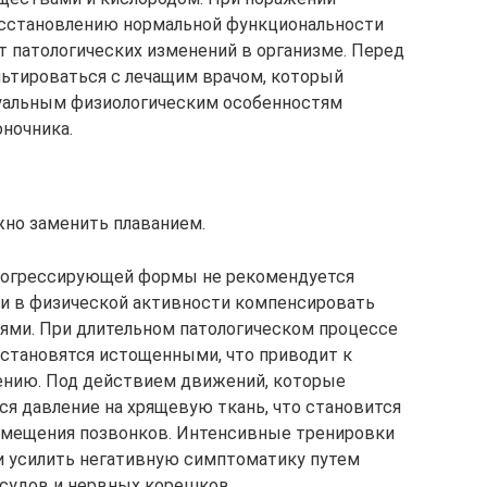
восстановлению нормальной функциональности
т патологических изменений в организме. Перед
ьтироваться с лечащим врачом, который
дуальным физиологическим особенностям
оночника.
жно заменить плаванием.
рогрессирующей формы не рекомендуется
ти в физической активности компенсировать
ями. При длительном патологическом процессе
тановятся истощенными, что приводит к
ению. Под действием движений, которые
ся давление на хрящевую ткань, что становится
 смещения позвонков. Интенсивные тренировки
 и усилить негативную симптоматику путем
судов и нервных корешков.