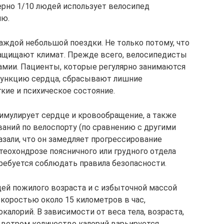
ерно 1/10 людей использует велосипед
лю.
аждой небольшой поездки. Не только потому, что
защищают климат. Прежде всего, велосипедисты
мии. Пациенты, которые регулярно занимаются
функцию сердца, сбрасывают лишние
ие и психическое состояние.
имулирует сердце и кровообращение, а также
аний по велоспорту (по сравнению с другими
зали, что он замедляет прогрессирование
стеохондрозе поясничного или грудного отдела
требуется соблюдать правила безопасности.
ей пожилого возраста и с избыточной массой
скоростью около 15 километров в час,
калорий. В зависимости от веса тела, возраста,
 ветром количество калорий варьируется.