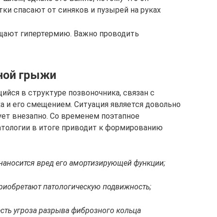
ки спасают от синяков и пузырей на руках
щают гипертермию. Важно проводить
ной грыжи
йся в структуре позвоночника, связан с
 и его смещением. Ситуация является довольно
ует внезапно. Со временем поэтапное
атологии в итоге приводит к формированию
 наносится вред его амортизирующей функции;
риобретают патологическую подвижность;
есть угроза разрыва фиброзного кольца