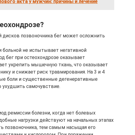
лового акта у мужчин: причины и лечение
теохондрозе?
й дисков позвоночника бег может осложнить
ни больной не испытывает негативной
од бег при остеохондрозе оказывает
ает укрепить мышечную ткань, что оказывает
ику и снижает риск травмирования. На 3 и 4
ные боли и существенные дегенеративные
о ухудшить самочувствие.
од ремиссии болезни, когда нет болевых
добные нагрузки действуют на начальных этапах
ть позвоночника, тем самым насыщая его
ществами и кислородом. При поражении