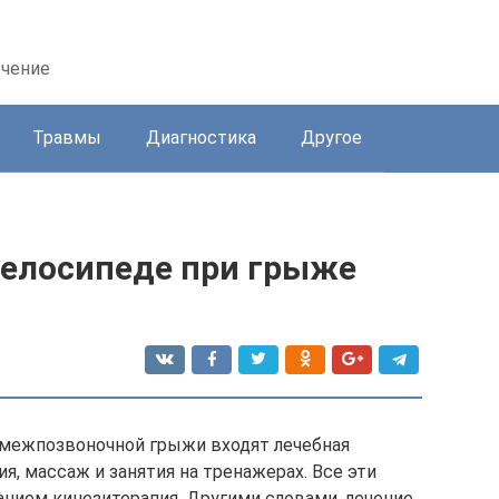
ечение
Травмы
Диагностика
Другое
велосипеде при грыже
 межпозвоночной грыжи входят лечебная
я, массаж и занятия на тренажерах. Все эти
нием кинезитерапия. Другими словами, лечение