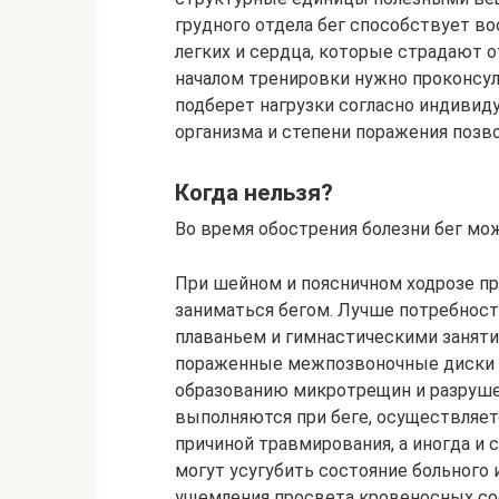
грудного отдела бег способствует 
легких и сердца, которые страдают о
началом тренировки нужно проконсул
подберет нагрузки согласно индиви
организма и степени поражения позв
Когда нельзя?
Во время обострения болезни бег мо
При шейном и поясничном ходрозе п
заниматься бегом. Лучше потребнос
плаваньем и гимнастическими заняти
пораженные межпозвоночные диски с
образованию микротрещин и разруш
выполняются при беге, осуществляет
причиной травмирования, а иногда и
могут усугубить состояние больного
ущемления просвета кровеносных со