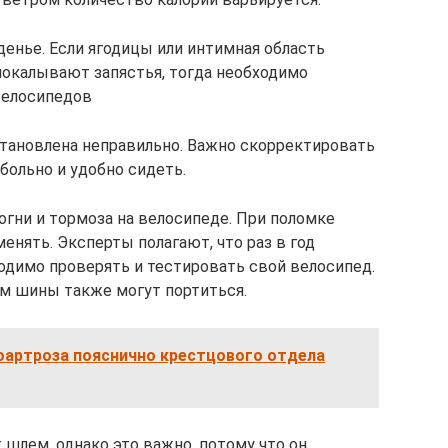
енье. Если ягодицы или интимная область
покалывают запястья, тогда необходимо
велосипедов
тановлена ​​неправильно. Важно скорректировать
 больно и удобно сидеть.
огни и тормоза на велосипеде. При поломке
нять. Эксперты полагают, что раз в год
ходимо проверять и тестировать свой велосипед.
м шины также могут портиться.
оартроза пояснично крестцового отдела
шлем, однако это важно, потому что он