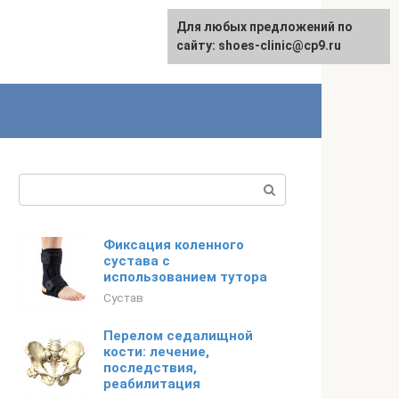
Для любых предложений по
сайту: shoes-clinic@cp9.ru
Поиск:
Фиксация коленного
сустава с
использованием тутора
Сустав
Перелом седалищной
кости: лечение,
последствия,
реабилитация