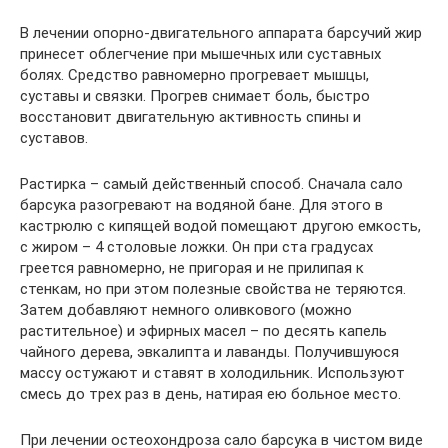
В лечении опорно-двигательного аппарата барсучий жир
принесет облегчение при мышечных или суставных
болях. Средство равномерно прогревает мышцы,
суставы и связки. Прогрев снимает боль, быстро
восстановит двигательную активность спины и
суставов.
Растирка – самый действенный способ. Сначала сало
барсука разогревают на водяной бане. Для этого в
кастрюлю с кипящей водой помещают другою емкость,
с жиром – 4 столовые ложки. Он при ста градусах
греется равномерно, не пригорая и не прилипая к
стенкам, но при этом полезные свойства не теряются.
Затем добавляют немного оливкового (можно
растительное) и эфирных масел – по десять капель
чайного дерева, эвкалипта и лаванды. Получившуюся
массу остужают и ставят в холодильник. Используют
смесь до трех раз в день, натирая ею больное место.
При лечении остеохондроза сало барсука в чистом виде