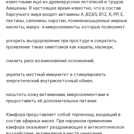
известными еще из древнерусских летописей и трудов
Авиценны. В настоящее время известно, что в состав
барсучьего жира входят витамины А ,В2,В5, В12, К, РР, Е,
пектины, сапонины, каротин, полиненасыщенные жирные
кислоты, макро- и микроэлементы, которые позволяют:
ускорить выздоровление при простуде и сократить
проявление таких симптомов как кашель, насморк;
снизить риск возникновения осложнений;
укрепить местный иммунитет и стимулировать
энергетический внутриклеточный обмен;
насытить кожу витаминами, микроэлементами и
предоставить ей дополнительное питание.
Камфора представляет собой терпеноид, входящий в
состав эфирных масел. При наружном применении
камфора оказывает раздражающее и антисептическое
воздействие, активизируя в месте нанесения