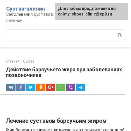
Перейти
Сустав-клиник
Для любых предложений по
к
Заболевания суставов: профилактика и
сайту: shoes-clinic@cp9.ru
контенту
лечение
Поиск:
Главная
»
Сустав
Действие барсучьего жира при заболеваниях
позвоночника
Лечение суставов барсучьим жиром
Жир барсука занимает лидирующую позицию в народной