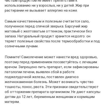
чистым продуктом не имеет препятствий к
использованию ни у взрослых, ни у детей. Жир при
растирании не вызывает аллергию на коже.
Самым качественным и полезным считается сало,
полученное перед спячкой зверька. Барсучий жир
матовый с желтоватым оттенком, практически без
запаха. Натуральный продукт хранится недолго: он
теряет полезные свойства после термообработки и под
солнечными лучами.
Помните! Самолечение может нанести вред здоровью,
поэтому перед применением посоветуйтесь с лечащим
врачом. Запрещено пить препарат, если зафиксированы
патологии печени, выявлен сбой в работе
поджелудочной железы, поставлен диагноз
желчнокаменная болезнь. Может возникать чувство
тошноты, понос, рвота. Эти признаки свидетельствуют
об отторжении препарата организмом. Не дают капсулы
детям до 12 лет, беременным женщинам и кормящим
матерям.