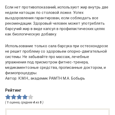
Если нет противопоказаний, используют жир внутрь две
недели натощак по столовой ложке. Успех
выздоровления гарантирован, если соблюдать все
рекомендации. Здоровый человек может употреблять
барсучий жир в виде капсул в профилактических целях
как биологическую добавку.
Использование только сала барсука при остеохондрозе
не решит проблему со здоровьем опорно-двигательной
системы. Не забывайте про массаж, лечебные
упражнения под присмотром фитнес-тренера,
медикаментозные средства, прописанные доктором, и
физиопроцедуры.
Автор: К.М.Н., академик РАМТН М.А. Бобырь
Рейтинг
(
1
оценка, среднее
4
из
5
)