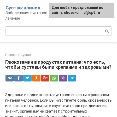
Перейти
Сустав-клиник
Для любых предложений по
к
Заболевания суставов: профилактика и
сайту: shoes-clinic@cp9.ru
контенту
лечение
Поиск:
Главная
»
Сустав
Глюкозамин в продуктах питания: что есть,
чтобы суставы были крепкими и здоровыми?
Здоровье и подвижность суставов связаны с рационом
питания человека. Если Вы чувствуете боль, скованность
или зажатость, слышите хруст суставов при движении,
значит, организму не хватает строительных
компонентов хрящевой ткани. Но недостаток