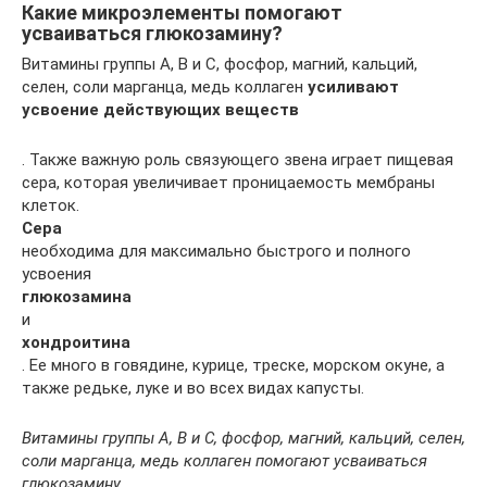
Какие микроэлементы помогают
усваиваться глюкозамину?
Витамины группы А, B и C, фосфор, магний, кальций,
селен, соли марганца, медь коллаген
усиливают
усвоение действующих веществ
. Также важную роль связующего звена играет пищевая
сера, которая увеличивает проницаемость мембраны
клеток.
Сера
необходима для максимально быстрого и полного
усвоения
глюкозамина
и
хондроитина
. Ее много в говядине, курице, треске, морском окуне, а
также редьке, луке и во всех видах капусты.
Витамины группы А, B и C, фосфор, магний, кальций, селен,
соли марганца, медь коллаген помогают усваиваться
глюкозамину.