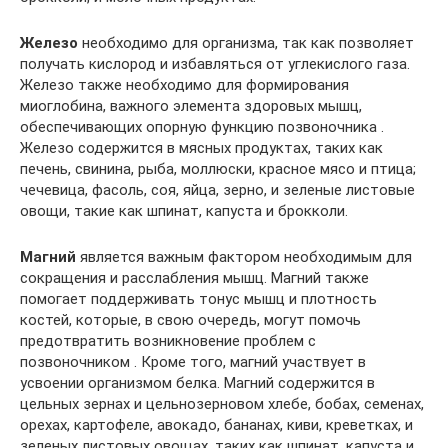
Железо
необходимо для организма, так как позволяет
получать кислород и избавляться от углекислого газа.
Железо также необходимо для формирования
миоглобина, важного элемента здоровых мышц,
обеспечивающих опорную функцию позвоночника .
Железо содержится в мясных продуктах, таких как
печень, свинина, рыба, моллюски, красное мясо и птица;
чечевица, фасоль, соя, яйца, зерно, и зеленые листовые
овощи, такие как шпинат, капуста и брокколи.
Магний
является важным фактором необходимым для
сокращения и расслабления мышц. Магний также
помогает поддерживать тонус мышц и плотность
костей, которые, в свою очередь, могут помочь
предотвратить возникновение проблем с
позвоночником . Кроме того, магний участвует в
усвоении организмом белка. Магний содержится в
цельных зернах и цельнозерновом хлебе, бобах, семенах,
орехах, картофеле, авокадо, бананах, киви, креветках, и
зеленых листовых овощах, таких как шпинат, капуста и