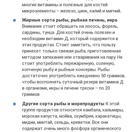
многие витамины и полезные для костей
микроэлементы – железо, цинк, калий и магний.
Жирные сорта рыбы, рыбная печень, икра
Внимание стоит обращать на лосось, форель,
сардины, тунца. Для костей очень полезен и
необходим витамин Д, который содержится в
этих продуктах. Стоит заметить, что пользу
принесет только свежая рыба, приготовленная
методом запекания или отваривания на пару. Не
стоит употреблять пережаренную, соленую,
копченую рыбу и рыбные консервы. Рыбы
достаточно употреблять ежедневно 50 граммов,
чтобы восполнять суточный резерв витамина Д
в организме, икры и печени трески – по 20
граммов.
Другие сорта рыбы и морепродукты
К этой
группе продуктов относятся камбала, кальмары,
морская капуста, мойва, скумбрия, каракатицы,
мидии, минтай, сельдь, креветки. Все они
содержат очень много фосфора органического