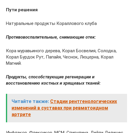
Пути решения
Натуральные продукты Кораллового клуба
Противовоспалительные, снимающие отек:
Кора муравьиного дерева, Корал Босвелия, Солодка,
Корал Бурдок Рут, Папайя, Чеснок, Люцерна, Корал
Магний.
Продукты, способствующие регенерации и
восстановлению костных и хрящевых тканей:
Читайте также:
Стадии рентгенологических
изменений в суставах при ревматоидном
артрите
Инфлакор, Флексикор, МСМ, Спирулина, Дейли Делишес