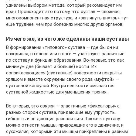
удивлены выбором метода, который рекомендует им
врач. Происходит это потому, что сустав — сложная
многокомпонентная структура, и «заглянуть внутрь» тут
еще труднее, чем при болезнях многих других органов.
Из чего же, из чего же сделаны наши суставы
В формировании «типового» сустава — где бы он ни
находился, в голове или в ноге — участвуют различные
по составу и функции образования. Во-первых, это как
минимум две (бывает и больше) кости. Их
соприкасающиеся (суставные) поверхности покрыты
хрящом и вместе окружены своего рода «муфтой» —
суставной капсулой. Внутри нее кости омываются
суставной жидкостью для уменьшения трения.
Во-вторых, это связки — эластичные «фиксаторы» с
разных сторон сустава, придающие ему упругость,
гибкость и не дающие развалиться. Также к суставу
можно отнести мышцы, приводящие его в движение, и
сухожилия, которыми эти мышцы прикреплены к разным