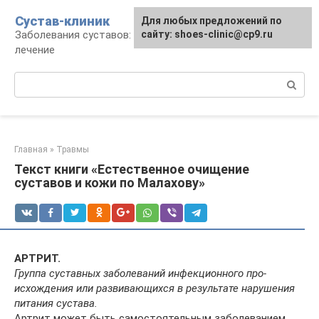
Перейти
Сустав-клиник
Для любых предложений по
к
Заболевания суставов: профилактика и
сайту: shoes-clinic@cp9.ru
контенту
лечение
Поиск:
Главная
»
Травмы
Текст книги «Естественное очищение
суставов и кожи по Малахову»
АРТРИТ.
Группа суставных заболеваний инфекционного про­
исхождения или развивающихся в результате нарушения
пи­
тания сустава.
Артрит может быть самостоятельным заболеванием