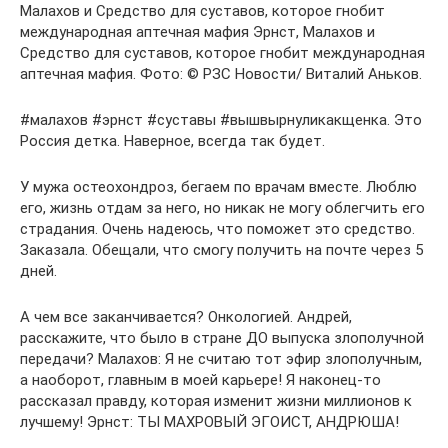
Малахов и Средство для суставов, которое гнобит
международная аптечная мафия Эрнст, Малахов и
Средство для суставов, которое гнобит международная
аптечная мафия. Фото: © РЗС Новости/ Виталий Аньков.
#малахов #эрнст #суставы #вышвырнуликакщенка. Это
Россия детка. Наверное, всегда так будет.
У мужа остеохондроз, бегаем по врачам вместе. Люблю
его, жизнь отдам за него, но никак не могу облегчить его
страдания. Очень надеюсь, что поможет это средство.
Заказала. Обещали, что смогу получить на почте через 5
дней.
А чем все заканчивается? Онкологией. Андрей,
расскажите, что было в стране ДО выпуска злополучной
передачи? Малахов: Я не считаю тот эфир злополучным,
а наоборот, главным в моей карьере! Я наконец-то
рассказал правду, которая изменит жизни миллионов к
лучшему! Эрнст: ТЫ МАХРОВЫЙ ЭГОИСТ, АНДРЮША!