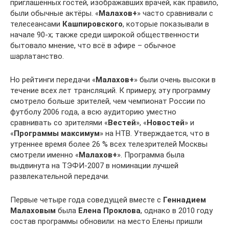
приглашённых гостей, изображавших врачей, как правило,
были обычные актёры. «
Малахов+
» часто сравнивали с
телесеансами
Кашпировского
, которые показывали в
начале 90-х; также среди широкой общественности
бытовало мнение, что всё в эфире – обычное
шарлатанство.
Но рейтинги передачи «
Малахов+
» были очень высоки в
течение всех лет трансляций. К примеру, эту программу
смотрело больше зрителей, чем чемпионат России по
футболу 2006 года, а всю аудиторию уместно
сравнивать со зрителями «
Вестей
», «
Новостей
» и
«
Программы максимум
» на НТВ. Утверждается, что в
утреннее время более 26 % всех телезрителей Москвы
смотрели именно «
Малахов+
». Программа была
выдвинута на ТЭФИ-2007 в номинации лучшей
развлекательной передачи.
Первые четыре года соведущей вместе с
Геннадием
Малаховым
была
Елена Проклова
, однако в 2010 году
состав программы обновили: на место Елены пришли