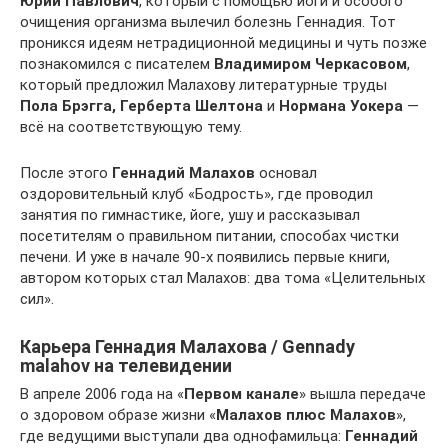
Юрий Павлович
, который с помощью йоги и особого
очищения организма вылечил болезнь Геннадия. Тот
проникся идеям нетрадиционной медицины и чуть позже
познакомился с писателем
Владимиром Черкасовом
,
который предложил Малахову литературные труды
Пола Брэгга, Герберта Шелтона
и
Нормана Уокера
—
всё на соответствующую тему.
После этого
Геннадий Малахов
основал
оздоровительный клуб «Бодрость», где проводил
занятия по гимнастике, йоге, ушу и рассказывал
посетителям о правильном питании, способах чистки
печени. И уже в начале 90-х появились первые книги,
автором которых стал Малахов: два тома «Целительных
сил».
Карьера Геннадия Малахова / Gennady
malahov на телевидении
В апреле 2006 года на «
Первом канале
» вышла передаче
о здоровом образе жизни «
Малахов плюс Малахов
»,
где ведущими выступали два однофамильца:
Геннадий