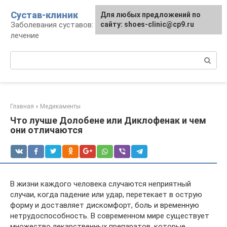
Перейти
Сустав-клиник
Для любых предложений по
к
Заболевания суставов: профилактика и
сайту: shoes-clinic@cp9.ru
контенту
лечение
Поиск:
Главная
»
Медикаменты
Что лучше Долобене или Диклофенак и чем
они отличаются
В жизни каждого человека случаются неприятный
случаи, когда падение или удар, перетекает в острую
форму и доставляет дискомфорт, боль и временную
нетрудоспособность. В современном мире существует
множество лекарственных препаратов, которые