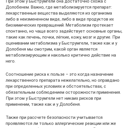
При этом у Быструмгели она достаточно схожа с
Долобенем. Важно, где метаболизируется препарат:
лекарственные вещества выделяются из организма
либо в неизмененном виде, либо в виде продуктов их
биохимических превращений. Метаболизм протекает
спонтанно, но чаще всего задействует основные органы,
такие как печень, почки, лёгкие, кожу, мозг и другие. При
оценивании метаболизма у Быструмгели, также как и у
Долобеня мы смотрим, какой орган является
метаболизирующим и наколько критично действие на
него.
Соотношение риска к пользе – это когда назначение
лекарственного препарата нежелательно, но оправдано
при определенных условиях и обстоятельствах, с
обязательным соблюдением осторожности применения.
При этом у Быструмгели нет никаих рисков при
применении, также как и у Долобеня.
Также при рассчете безопасности учитывается
проявляются ли только аллергические реакции или же