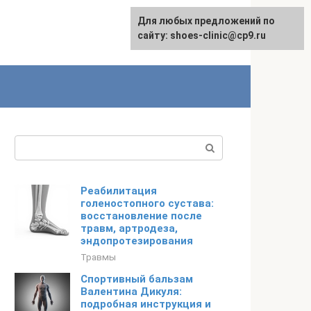
Для любых предложений по
сайту: shoes-clinic@cp9.ru
Поиск:
Реабилитация
голеностопного сустава:
восстановление после
травм, артродеза,
эндопротезирования
Травмы
Спортивный бальзам
Валентина Дикуля:
подробная инструкция и