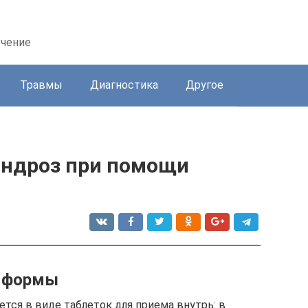
ечение
Травмы
Диагностика
Другое
ондроз при помощи
е формы
ся в виде таблеток для приема внутрь: в