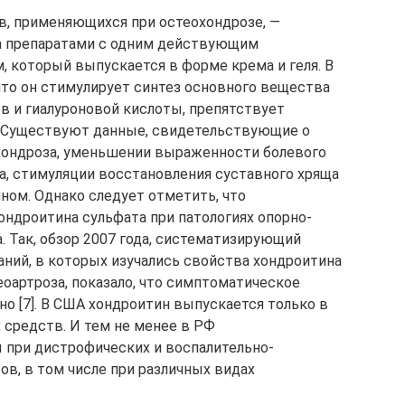
в, применяющихся при остеохондрозе, —
а препаратами с одним действующим
 который выпускается в форме крема и геля. В
что он стимулирует синтез основного вещества
в и гиалуроновой кислоты, препятствует
 Существуют данные, свидетельствующие о
хондроза, уменьшении выраженности болевого
а, стимуляции восстановления суставного хряща
ном. Однако следует отметить, что
ондроитина сульфата при патологиях опорно-
. Так, обзор 2007 года, систематизирующий
аний, в которых изучались свойства хондроитина
еоартроза, показало, что симптоматическое
о [7]. В США хондроитин выпускается только в
 средств. И тем не менее в РФ
 при дистрофических и воспалительно-
в, в том числе при различных видах