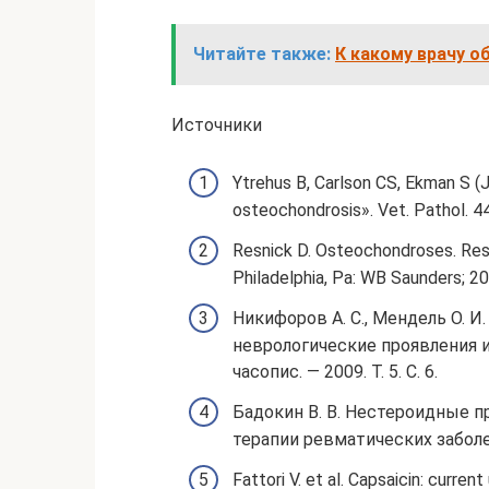
Читайте также:
К какому врачу о
Источники
Ytrehus B, Carlson CS, Ekman S (
osteochondrosis». Vet. Pathol. 44
Resnick D. Osteochondroses. Resni
Philadelphia, Pa: WB Saunders; 2
Никифоров А. С., Мендель О. И
неврологические проявления и
часопис. — 2009. Т. 5. С. 6.
Бадокин В. В. Нестероидные 
терапии ревматических заболев
Fattori V. et al. Capsaicin: curre