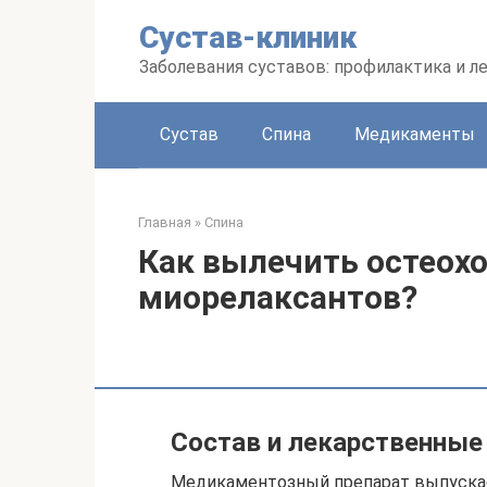
Перейти
Сустав-клиник
к
контенту
Заболевания суставов: профилактика и л
Сустав
Спина
Медикаменты
Главная
»
Спина
Как вылечить остеох
миорелаксантов?
Состав и лекарственны
Медикаментозный препарат выпускает