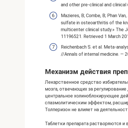
and other pre-clinical and clinica
Mazieres, B; Combe, B; Phan Van, 
sulfate in osteoarthritis of the k
multicenter clinical study.» The 
11196521. Retrieved 1 March 20
Reichenbach S. et al. Meta-analysi
//Annals of internal medicine. — 
Механизм действия преп
Лекарственное средство избирательн
мозга, отвечающих за регулировани
центральное холиноблокирующее дей
спазмолитическим эффектом, расшир
Толперизон не влияет на деятельнос
Таблетки препарата растворяются и