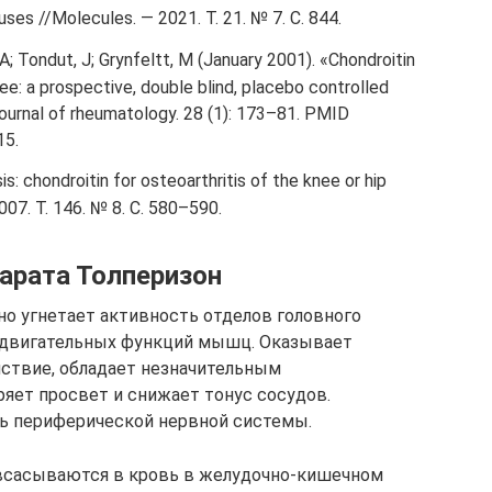
l uses //Molecules. — 2021. Т. 21. № 7. С. 844.
A; Tondut, J; Grynfeltt, M (January 2001). «Chondroitin
nee: a prospective, double blind, placebo controlled
Journal of rheumatology. 28 (1): 173–81. PMID
15.
s: chondroitin for osteoarthritis of the knee or hip
2007. Т. 146. № 8. С. 580–590.
арата Толперизон
о угнетает активность отделов головного
е двигательных функций мышц. Оказывает
ствие, обладает незначительным
яет просвет и снижает тонус сосудов.
ть периферической нервной системы.
 всасываются в кровь в желудочно-кишечном